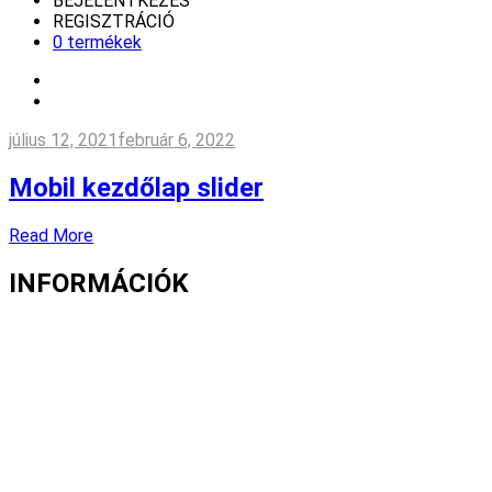
BEJELENTKEZÉS
REGISZTRÁCIÓ
0 termékek
július 12, 2021
február 6, 2022
Mobil kezdőlap slider
Read More
INFORMÁCIÓK
Fizetés és szállítás
Gyakori kérdések
Cookie nyilatkozat
Adatvédelmi nyilatkozat
Általános szerződési feltételek