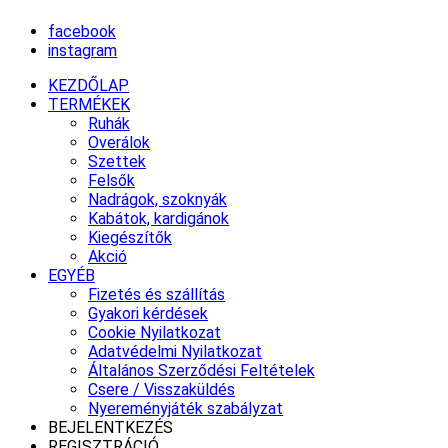
facebook
instagram
KEZDŐLAP
TERMÉKEK
Ruhák
Overálok
Szettek
Felsők
Nadrágok, szoknyák
Kabátok, kardigánok
Kiegészítők
Akció
EGYÉB
Fizetés és szállítás
Gyakori kérdések
Cookie Nyilatkozat
Adatvédelmi Nyilatkozat
Általános Szerződési Feltételek
Csere / Visszaküldés
Nyereményjáték szabályzat
BEJELENTKEZÉS
REGISZTRÁCIÓ