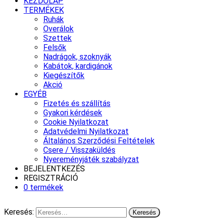
KEZDŐLAP
TERMÉKEK
Ruhák
Overálok
Szettek
Felsők
Nadrágok, szoknyák
Kabátok, kardigánok
Kiegészítők
Akció
EGYÉB
Fizetés és szállítás
Gyakori kérdések
Cookie Nyilatkozat
Adatvédelmi Nyilatkozat
Általános Szerződési Feltételek
Csere / Visszaküldés
Nyereményjáték szabályzat
BEJELENTKEZÉS
REGISZTRÁCIÓ
0 termékek
Keresés: