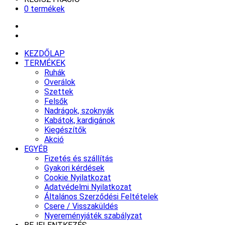
0 termékek
KEZDŐLAP
TERMÉKEK
Ruhák
Overálok
Szettek
Felsők
Nadrágok, szoknyák
Kabátok, kardigánok
Kiegészítők
Akció
EGYÉB
Fizetés és szállítás
Gyakori kérdések
Cookie Nyilatkozat
Adatvédelmi Nyilatkozat
Általános Szerződési Feltételek
Csere / Visszaküldés
Nyereményjáték szabályzat