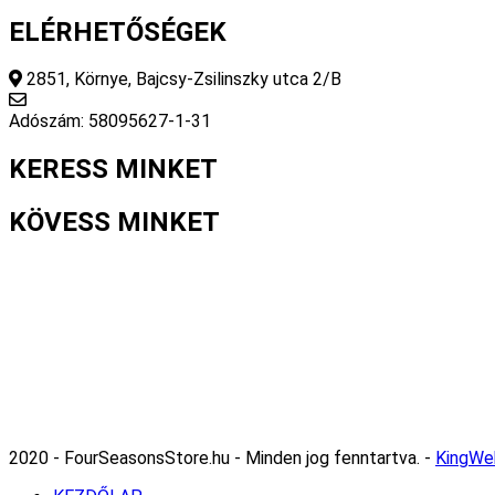
ELÉRHETŐSÉGEK
2851, Környe, Bajcsy-Zsilinszky utca 2/B
info@fourseasonsstore.hu
Adószám: 58095627-1-31
KERESS MINKET
KÖVESS MINKET
2020 - FourSeasonsStore.hu - Minden jog fenntartva. -
KingWe