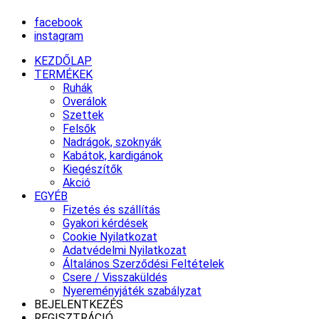
facebook
instagram
KEZDŐLAP
TERMÉKEK
Ruhák
Overálok
Szettek
Felsők
Nadrágok, szoknyák
Kabátok, kardigánok
Kiegészítők
Akció
EGYÉB
Fizetés és szállítás
Gyakori kérdések
Cookie Nyilatkozat
Adatvédelmi Nyilatkozat
Általános Szerződési Feltételek
Csere / Visszaküldés
Nyereményjáték szabályzat
BEJELENTKEZÉS
REGISZTRÁCIÓ