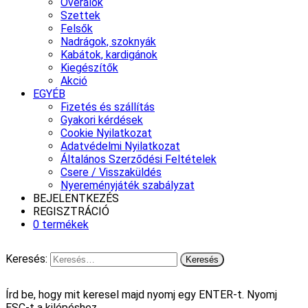
Overálok
Szettek
Felsők
Nadrágok, szoknyák
Kabátok, kardigánok
Kiegészítők
Akció
EGYÉB
Fizetés és szállítás
Gyakori kérdések
Cookie Nyilatkozat
Adatvédelmi Nyilatkozat
Általános Szerződési Feltételek
Csere / Visszaküldés
Nyereményjáték szabályzat
BEJELENTKEZÉS
REGISZTRÁCIÓ
0 termékek
Keresés:
Írd be, hogy mit keresel majd nyomj egy ENTER-t. Nyomj
ESC-t a kilépéshez.