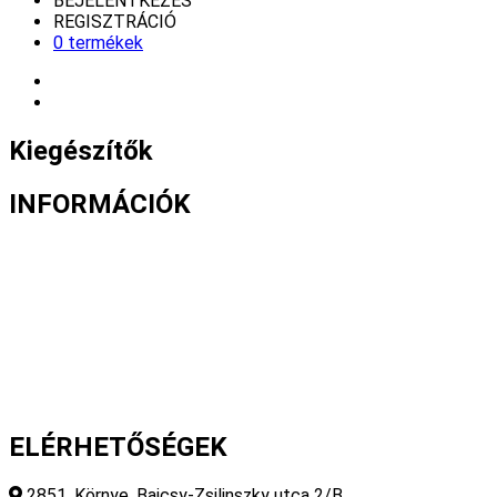
BEJELENTKEZÉS
REGISZTRÁCIÓ
0 termékek
Kiegészítők
INFORMÁCIÓK
Fizetés és szállítás
Gyakori kérdések
Cookie nyilatkozat
Adatvédelmi nyilatkozat
Általános szerződési feltételek
ELÉRHETŐSÉGEK
2851, Környe, Bajcsy-Zsilinszky utca 2/B