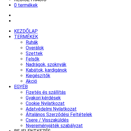
0 termékek
KEZDŐLAP
TERMÉKEK
Ruhák
Overálok
Szettek
Felsők
Nadrágok, szoknyák
Kabátok, kardigánok
Kiegészítők
Akció
EGYÉB
Fizetés és szállítás
Gyakori kérdések
Cookie Nyilatkozat
Adatvédelmi Nyilatkozat
Általános Szerződési Feltételek
Csere / Visszaküldés
Nyereményjáték szabályzat