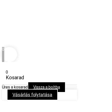
0
0
Kosarad
Üres a kosarad
Vissza a boltba
Vásárlás folytatása