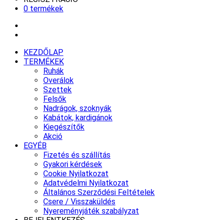
0 termékek
KEZDŐLAP
TERMÉKEK
Ruhák
Overálok
Szettek
Felsők
Nadrágok, szoknyák
Kabátok, kardigánok
Kiegészítők
Akció
EGYÉB
Fizetés és szállítás
Gyakori kérdések
Cookie Nyilatkozat
Adatvédelmi Nyilatkozat
Általános Szerződési Feltételek
Csere / Visszaküldés
Nyereményjáték szabályzat