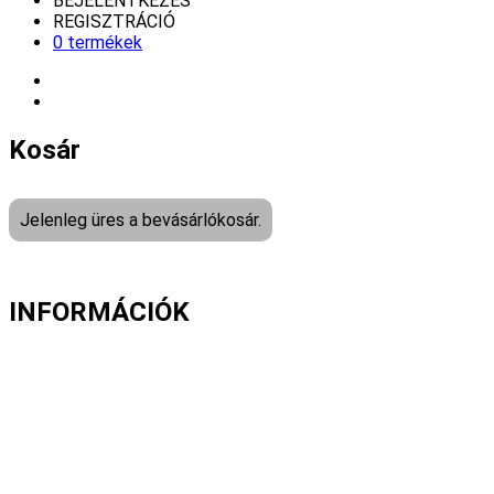
BEJELENTKEZÉS
REGISZTRÁCIÓ
0 termékek
Kosár
Jelenleg üres a bevásárlókosár.
INFORMÁCIÓK
Fizetés és szállítás
Gyakori kérdések
Cookie nyilatkozat
Adatvédelmi nyilatkozat
Általános szerződési feltételek