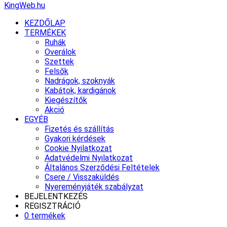
KingWeb.hu
KEZDŐLAP
TERMÉKEK
Ruhák
Overálok
Szettek
Felsők
Nadrágok, szoknyák
Kabátok, kardigánok
Kiegészítők
Akció
EGYÉB
Fizetés és szállítás
Gyakori kérdések
Cookie Nyilatkozat
Adatvédelmi Nyilatkozat
Általános Szerződési Feltételek
Csere / Visszaküldés
Nyereményjáték szabályzat
BEJELENTKEZÉS
REGISZTRÁCIÓ
0 termékek