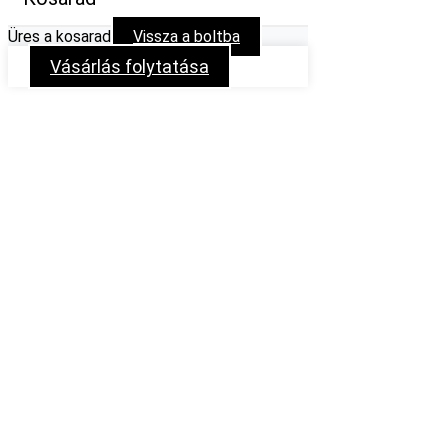
Üres a kosarad
Vissza a boltba
Vásárlás folytatása