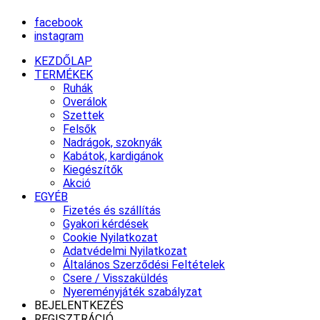
facebook
instagram
KEZDŐLAP
TERMÉKEK
Ruhák
Overálok
Szettek
Felsők
Nadrágok, szoknyák
Kabátok, kardigánok
Kiegészítők
Akció
EGYÉB
Fizetés és szállítás
Gyakori kérdések
Cookie Nyilatkozat
Adatvédelmi Nyilatkozat
Általános Szerződési Feltételek
Csere / Visszaküldés
Nyereményjáték szabályzat
BEJELENTKEZÉS
REGISZTRÁCIÓ