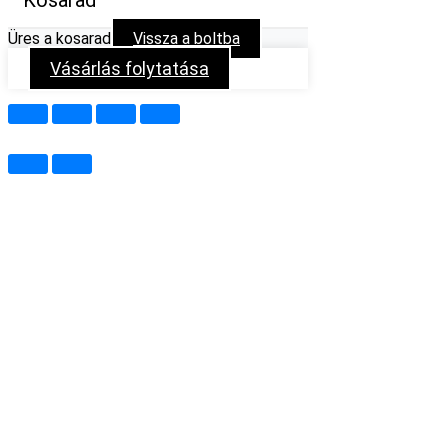
Üres a kosarad
Vissza a boltba
Vásárlás folytatása