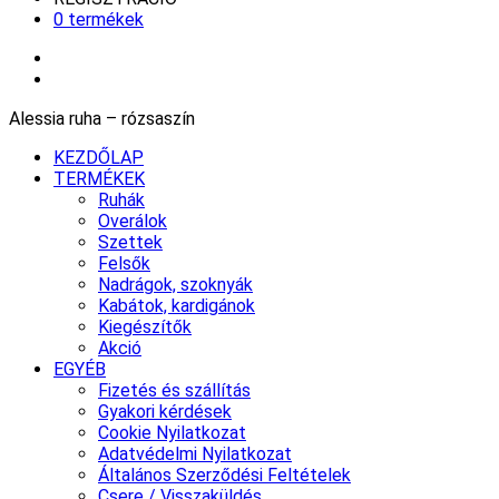
0 termékek
Alessia ruha – rózsaszín
KEZDŐLAP
TERMÉKEK
Ruhák
Overálok
Szettek
Felsők
Nadrágok, szoknyák
Kabátok, kardigánok
Kiegészítők
Akció
EGYÉB
Fizetés és szállítás
Gyakori kérdések
Cookie Nyilatkozat
Adatvédelmi Nyilatkozat
Általános Szerződési Feltételek
Csere / Visszaküldés