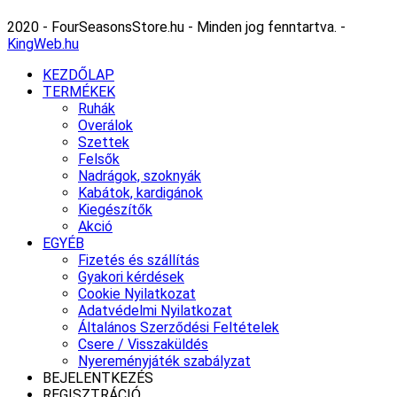
2020 - FourSeasonsStore.hu - Minden jog fenntartva. -
KingWeb.hu
KEZDŐLAP
TERMÉKEK
Ruhák
Overálok
Szettek
Felsők
Nadrágok, szoknyák
Kabátok, kardigánok
Kiegészítők
Akció
EGYÉB
Fizetés és szállítás
Gyakori kérdések
Cookie Nyilatkozat
Adatvédelmi Nyilatkozat
Általános Szerződési Feltételek
Csere / Visszaküldés
Nyereményjáték szabályzat
BEJELENTKEZÉS
REGISZTRÁCIÓ