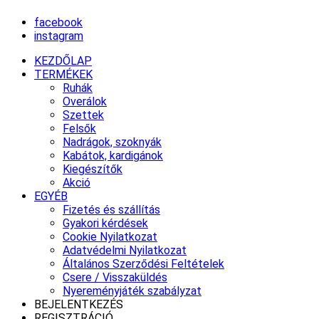
facebook
instagram
KEZDŐLAP
TERMÉKEK
Ruhák
Overálok
Szettek
Felsők
Nadrágok, szoknyák
Kabátok, kardigánok
Kiegészítők
Akció
EGYÉB
Fizetés és szállítás
Gyakori kérdések
Cookie Nyilatkozat
Adatvédelmi Nyilatkozat
Általános Szerződési Feltételek
Csere / Visszaküldés
Nyereményjáték szabályzat
BEJELENTKEZÉS
REGISZTRÁCIÓ