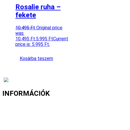
Rosalie ruha –
fekete
10.495
Ft
Original price
was:
10.495 Ft.
5.995
Ft
Current
price is: 5.995 Ft.
Kosárba teszem
INFORMÁCIÓK
Fizetés és szállítás
Gyakori kérdések
Cookie nyilatkozat
Adatvédelmi nyilatkozat
Általános szerződési feltételek