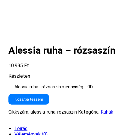
Alessia ruha – rózsaszín
10.995
Ft
Készleten
db
Alessia ruha - rózsaszín mennyiség
Kosárba teszem
Cikkszám:
alessia-ruha-rozsaszin
Kategória:
Ruhák
Leírás
Vélemények (0)