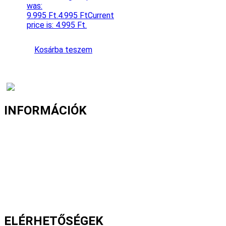
was:
9.995 Ft.
4.995
Ft
Current
price is: 4.995 Ft.
Kosárba teszem
INFORMÁCIÓK
Fizetés és szállítás
Gyakori kérdések
Cookie nyilatkozat
Adatvédelmi nyilatkozat
Általános szerződési feltételek
ELÉRHETŐSÉGEK