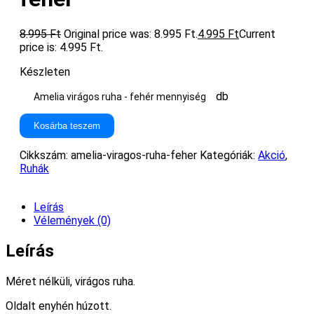
8.995
Ft
Original price was: 8.995 Ft.
4.995
Ft
Current
price is: 4.995 Ft.
Készleten
db
Amelia virágos ruha - fehér mennyiség
Kosárba teszem
Cikkszám:
amelia-viragos-ruha-feher
Kategóriák:
Akció
,
Ruhák
Leírás
Vélemények (0)
Leírás
Méret nélküli, virágos ruha.
Oldalt enyhén húzott.