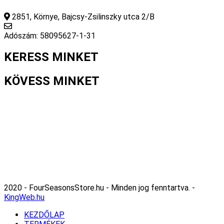
2851, Környe, Bajcsy-Zsilinszky utca 2/B
info@fourseasonsstore.hu
Adószám: 58095627-1-31
KERESS MINKET
KÖVESS MINKET
2020 - FourSeasonsStore.hu - Minden jog fenntartva. -
KingWeb.hu
KEZDŐLAP