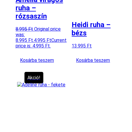
ruha –
rózsaszín
Heidi ruha –
8.995
Ft
Original price
bézs
was:
8.995 Ft.
4.995
Ft
Current
price is: 4.995 Ft.
13.995
Ft
Kosárba teszem
Kosárba teszem
Akció!