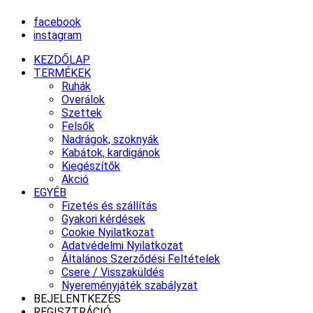
facebook
instagram
KEZDŐLAP
TERMÉKEK
Ruhák
Overálok
Szettek
Felsők
Nadrágok, szoknyák
Kabátok, kardigánok
Kiegészítők
Akció
EGYÉB
Fizetés és szállítás
Gyakori kérdések
Cookie Nyilatkozat
Adatvédelmi Nyilatkozat
Általános Szerződési Feltételek
Csere / Visszaküldés
Nyereményjáték szabályzat
BEJELENTKEZÉS
REGISZTRÁCIÓ