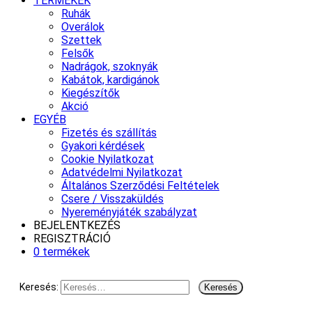
TERMÉKEK
Ruhák
Overálok
Szettek
Felsők
Nadrágok, szoknyák
Kabátok, kardigánok
Kiegészítők
Akció
EGYÉB
Fizetés és szállítás
Gyakori kérdések
Cookie Nyilatkozat
Adatvédelmi Nyilatkozat
Általános Szerződési Feltételek
Csere / Visszaküldés
Nyereményjáték szabályzat
BEJELENTKEZÉS
REGISZTRÁCIÓ
0 termékek
Keresés: