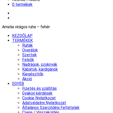
0 termékek
Amelia virágos ruha – fehér
KEZDŐLAP
TERMÉKEK
Ruhák
Overálok
Szettek
Felsők
Nadrágok, szoknyák
Kabátok, kardigánok
Kiegészítők
Akció
EGYÉB
Fizetés és szállítás
Gyakori kérdések
Cookie Nyilatkozat
Adatvédelmi Nyilatkozat
Általános Szerződési Feltételek
Csere / Visszaküldés