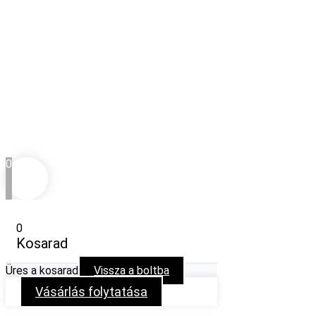
0
0
Kosarad
Üres a kosarad
Vissza a boltba
Vásárlás folytatása