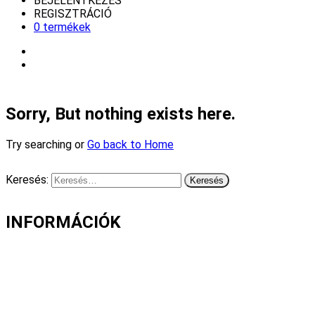
BEJELENTKEZÉS
REGISZTRÁCIÓ
0 termékek
Sorry, But nothing exists here.
Try searching or
Go back to Home
Keresés:
INFORMÁCIÓK
Fizetés és szállítás
Gyakori kérdések
Cookie nyilatkozat
Adatvédelmi nyilatkozat
Általános szerződési feltételek