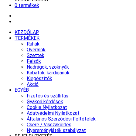
0 termékek
KEZDŐLAP
TERMÉKEK
Ruhák
Overálok
Szettek
Felsők
Nadrágok, szoknyák
Kabátok, kardigánok
Kiegészítők
Akció
EGYÉB
Fizetés és szállítás
Gyakori kérdések
Cookie Nyilatkozat
Adatvédelmi Nyilatkozat
Általános Szerződési Feltételek
Csere / Visszaküldés
Nyereményjáték szabályzat