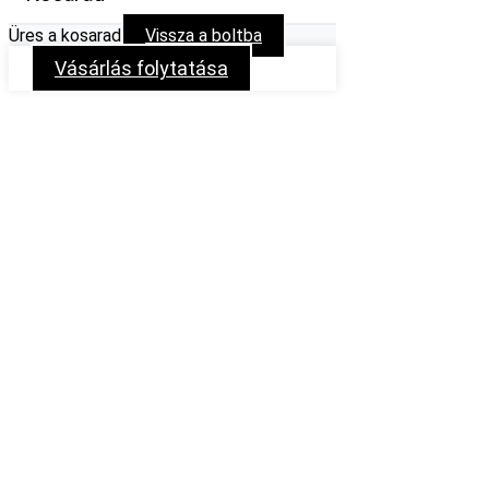
Üres a kosarad
Vissza a boltba
Vásárlás folytatása