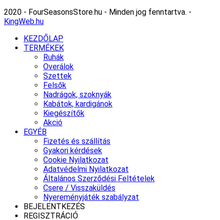
2020 - FourSeasonsStore.hu - Minden jog fenntartva. -
KingWeb.hu
KEZDŐLAP
TERMÉKEK
Ruhák
Overálok
Szettek
Felsők
Nadrágok, szoknyák
Kabátok, kardigánok
Kiegészítők
Akció
EGYÉB
Fizetés és szállítás
Gyakori kérdések
Cookie Nyilatkozat
Adatvédelmi Nyilatkozat
Általános Szerződési Feltételek
Csere / Visszaküldés
Nyereményjáték szabályzat
BEJELENTKEZÉS
REGISZTRÁCIÓ