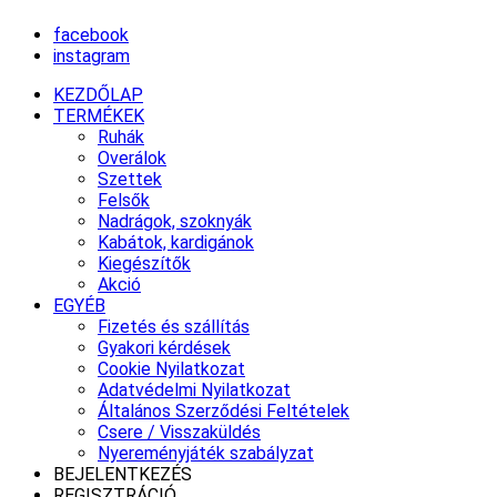
facebook
instagram
KEZDŐLAP
TERMÉKEK
Ruhák
Overálok
Szettek
Felsők
Nadrágok, szoknyák
Kabátok, kardigánok
Kiegészítők
Akció
EGYÉB
Fizetés és szállítás
Gyakori kérdések
Cookie Nyilatkozat
Adatvédelmi Nyilatkozat
Általános Szerződési Feltételek
Csere / Visszaküldés
Nyereményjáték szabályzat
BEJELENTKEZÉS
REGISZTRÁCIÓ