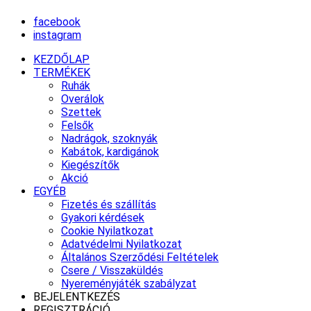
facebook
instagram
KEZDŐLAP
TERMÉKEK
Ruhák
Overálok
Szettek
Felsők
Nadrágok, szoknyák
Kabátok, kardigánok
Kiegészítők
Akció
EGYÉB
Fizetés és szállítás
Gyakori kérdések
Cookie Nyilatkozat
Adatvédelmi Nyilatkozat
Általános Szerződési Feltételek
Csere / Visszaküldés
Nyereményjáték szabályzat
BEJELENTKEZÉS
REGISZTRÁCIÓ