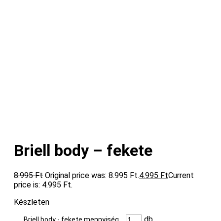
Briell body – fekete
8.995
Ft
Original price was: 8.995 Ft.
4.995
Ft
Current
price is: 4.995 Ft.
Készleten
db
Briell body - fekete mennyiség