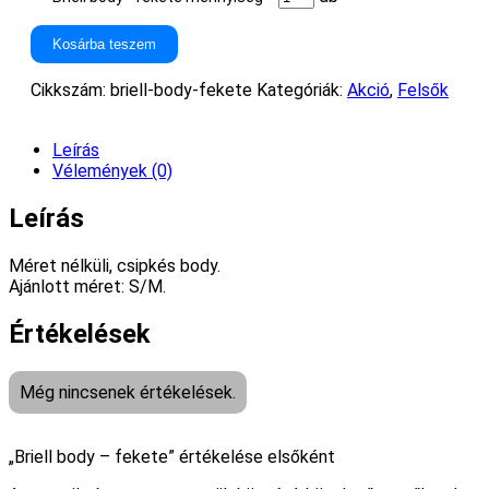
Kosárba teszem
Cikkszám:
briell-body-fekete
Kategóriák:
Akció
,
Felsők
Leírás
Vélemények (0)
Leírás
Méret nélküli, csipkés body.
Ajánlott méret: S/M.
Értékelések
Még nincsenek értékelések.
„Briell body – fekete” értékelése elsőként