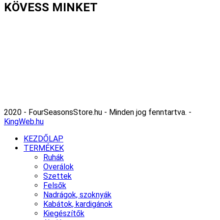
KÖVESS MINKET
2020 - FourSeasonsStore.hu - Minden jog fenntartva. -
KingWeb.hu
KEZDŐLAP
TERMÉKEK
Ruhák
Overálok
Szettek
Felsők
Nadrágok, szoknyák
Kabátok, kardigánok
Kiegészítők