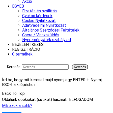
Akció
EGYÉB
Fizetés és szállítás
Gyakori kérdések
Cookie Nyilatkozat
Adatvédelmi Nyilatkozat
Általános Szerződési Feltételek
Csere / Visszaküldés
Nyereményjáték szabályzat
BEJELENTKEZÉS
REGISZTRÁCIÓ
0 termékek
Keresés:
Írd be, hogy mit keresel majd nyomj egy ENTER-t. Nyomj
ESC-t a kilépéshez.
Back To Top
Oldalunk cookiekat (sütiket) használ.
ELFOGADOM
Mik azok a sütik?