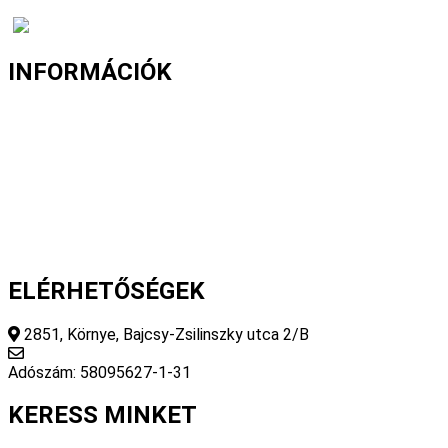
INFORMÁCIÓK
Fizetés és szállítás
Gyakori kérdések
Cookie nyilatkozat
Adatvédelmi nyilatkozat
Általános szerződési feltételek
ELÉRHETŐSÉGEK
2851, Környe, Bajcsy-Zsilinszky utca 2/B
info@fourseasonsstore.hu
Adószám: 58095627-1-31
KERESS MINKET