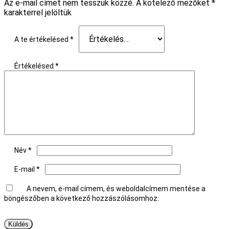
Az e-mail címet nem tesszük közzé.
A kötelező mezőket
*
karakterrel jelöltük
A te értékelésed
*
Értékelésed
*
Név
*
E-mail
*
A nevem, e-mail címem, és weboldalcímem mentése a
böngészőben a következő hozzászólásomhoz.