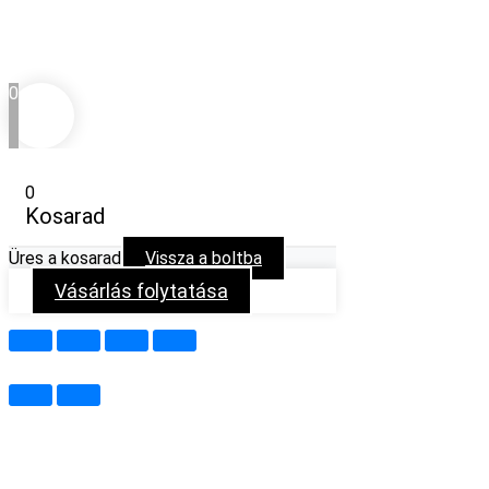
0
0
Kosarad
Üres a kosarad
Vissza a boltba
Vásárlás folytatása