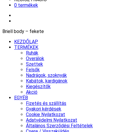
0 termékek
Briell body – fekete
KEZDŐLAP
TERMÉKEK
Ruhák
Overálok
Szettek
Felsők
Nadrágok, szoknyák
Kabátok, kardigánok
Kiegészítők
Akció
EGYÉB
Fizetés és szállítás
Gyakori kérdések
Cookie Nyilatkozat
Adatvédelmi Nyilatkozat
Általános Szerződési Feltételek
Csere / Visszaküldés