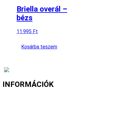
Briella overál –
bézs
11.995
Ft
Kosárba teszem
INFORMÁCIÓK
Fizetés és szállítás
Gyakori kérdések
Cookie nyilatkozat
Adatvédelmi nyilatkozat
Általános szerződési feltételek