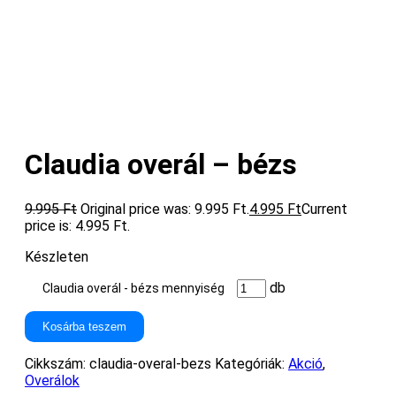
Claudia overál – bézs
9.995
Ft
Original price was: 9.995 Ft.
4.995
Ft
Current
price is: 4.995 Ft.
Készleten
db
Claudia overál - bézs mennyiség
Kosárba teszem
Cikkszám:
claudia-overal-bezs
Kategóriák:
Akció
,
Overálok