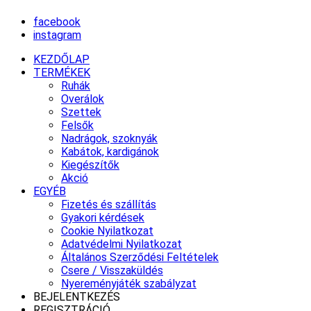
facebook
instagram
KEZDŐLAP
TERMÉKEK
Ruhák
Overálok
Szettek
Felsők
Nadrágok, szoknyák
Kabátok, kardigánok
Kiegészítők
Akció
EGYÉB
Fizetés és szállítás
Gyakori kérdések
Cookie Nyilatkozat
Adatvédelmi Nyilatkozat
Általános Szerződési Feltételek
Csere / Visszaküldés
Nyereményjáték szabályzat
BEJELENTKEZÉS
REGISZTRÁCIÓ