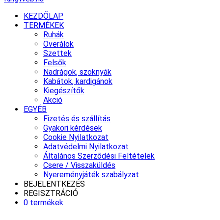
KEZDŐLAP
TERMÉKEK
Ruhák
Overálok
Szettek
Felsők
Nadrágok, szoknyák
Kabátok, kardigánok
Kiegészítők
Akció
EGYÉB
Fizetés és szállítás
Gyakori kérdések
Cookie Nyilatkozat
Adatvédelmi Nyilatkozat
Általános Szerződési Feltételek
Csere / Visszaküldés
Nyereményjáték szabályzat
BEJELENTKEZÉS
REGISZTRÁCIÓ
0 termékek