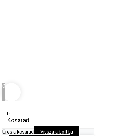
0
0
Kosarad
Üres a kosarad
Vissza a boltba