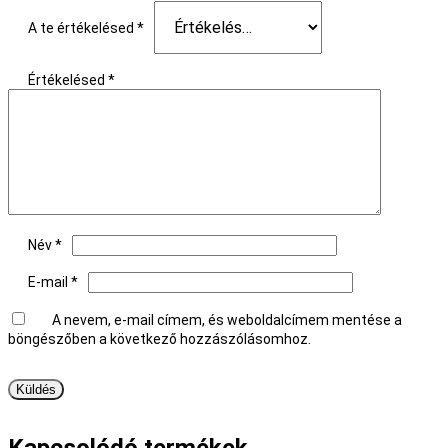
A te értékelésed
*
Értékelésed
*
Név
*
E-mail
*
A nevem, e-mail címem, és weboldalcímem mentése a
böngészőben a következő hozzászólásomhoz.