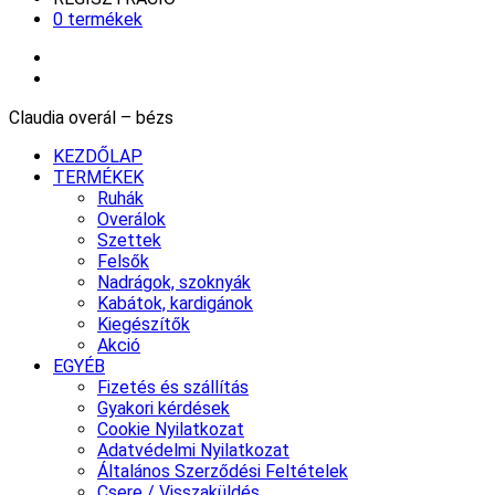
0 termékek
Claudia overál – bézs
KEZDŐLAP
TERMÉKEK
Ruhák
Overálok
Szettek
Felsők
Nadrágok, szoknyák
Kabátok, kardigánok
Kiegészítők
Akció
EGYÉB
Fizetés és szállítás
Gyakori kérdések
Cookie Nyilatkozat
Adatvédelmi Nyilatkozat
Általános Szerződési Feltételek
Csere / Visszaküldés