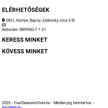
ELÉRHETŐSÉGEK
2851, Környe, Bajcsy-Zsilinszky utca 2/B
info@fourseasonsstore.hu
Adószám: 58095627-1-31
KERESS MINKET
KÖVESS MINKET
2020 - FourSeasonsStore.hu - Minden jog fenntartva. -
KingWeb.hu