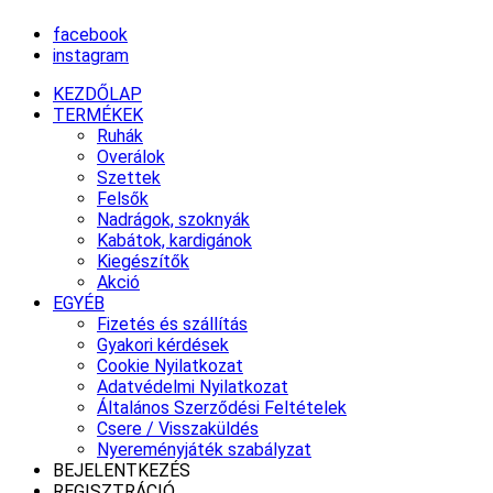
facebook
instagram
KEZDŐLAP
TERMÉKEK
Ruhák
Overálok
Szettek
Felsők
Nadrágok, szoknyák
Kabátok, kardigánok
Kiegészítők
Akció
EGYÉB
Fizetés és szállítás
Gyakori kérdések
Cookie Nyilatkozat
Adatvédelmi Nyilatkozat
Általános Szerződési Feltételek
Csere / Visszaküldés
Nyereményjáték szabályzat
BEJELENTKEZÉS
REGISZTRÁCIÓ