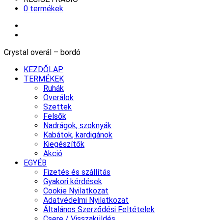
0 termékek
Crystal overál – bordó
KEZDŐLAP
TERMÉKEK
Ruhák
Overálok
Szettek
Felsők
Nadrágok, szoknyák
Kabátok, kardigánok
Kiegészítők
Akció
EGYÉB
Fizetés és szállítás
Gyakori kérdések
Cookie Nyilatkozat
Adatvédelmi Nyilatkozat
Általános Szerződési Feltételek
Csere / Visszaküldés