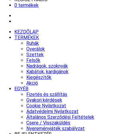
0 termékek
KEZDŐLAP
TERMÉKEK
Ruhák
Overálok
Szettek
Felsők
Nadrágok, szoknyák
Kabátok, kardigánok
Kiegészítők
Akció
EGYÉB
Fizetés és szállítás
Gyakori kérdések
Cookie Nyilatkozat
Adatvédelmi Nyilatkozat
Általános Szerződési Feltételek
Csere / Visszaküldés
Nyereményjáték szabályzat