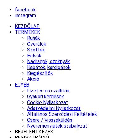
facebook
instagram
KEZDŐLAP
TERMÉKEK
Ruhák
Overálok
Szettek
Felsők
Nadrágok, szoknyák
Kabátok, kardigánok
Kiegészítők
Akció
EGYÉB
Fizetés és szállítás
Gyakori kérdések
Cookie Nyilatkozat
Adatvédelmi Nyilatkozat
Általános Szerződési Feltételek
Csere / Visszaküldés
Nyereményjáték szabályzat
BEJELENTKEZÉS
REGISZTRÁCIÓ