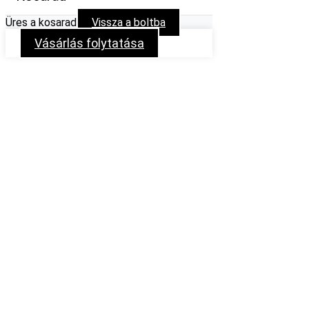
Üres a kosarad
Vissza a boltba
Vásárlás folytatása