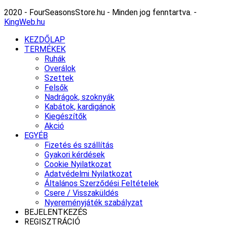
2020 - FourSeasonsStore.hu - Minden jog fenntartva. -
KingWeb.hu
KEZDŐLAP
TERMÉKEK
Ruhák
Overálok
Szettek
Felsők
Nadrágok, szoknyák
Kabátok, kardigánok
Kiegészítők
Akció
EGYÉB
Fizetés és szállítás
Gyakori kérdések
Cookie Nyilatkozat
Adatvédelmi Nyilatkozat
Általános Szerződési Feltételek
Csere / Visszaküldés
Nyereményjáték szabályzat
BEJELENTKEZÉS
REGISZTRÁCIÓ