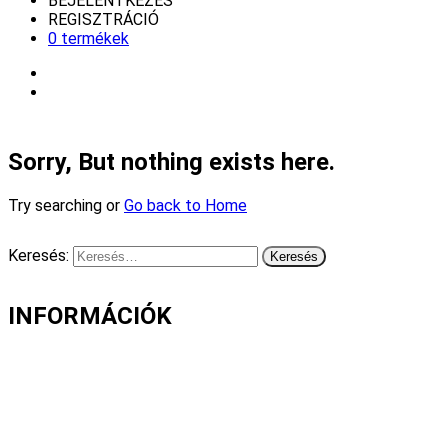
BEJELENTKEZÉS
REGISZTRÁCIÓ
0 termékek
Sorry, But nothing exists here.
Try searching or
Go back to Home
Keresés:
INFORMÁCIÓK
Fizetés és szállítás
Gyakori kérdések
Cookie nyilatkozat
Adatvédelmi nyilatkozat
Általános szerződési feltételek