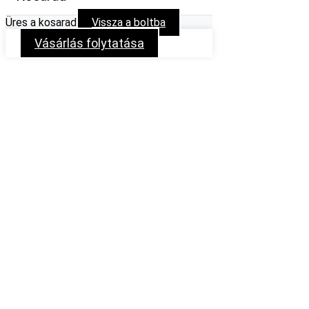
Üres a kosarad
Vissza a boltba
Vásárlás folytatása