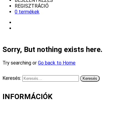
BEJELENTKEZÉS
REGISZTRÁCIÓ
0 termékek
Sorry, But nothing exists here.
Try searching or
Go back to Home
Keresés:
INFORMÁCIÓK
Fizetés és szállítás
Gyakori kérdések
Cookie nyilatkozat
Adatvédelmi nyilatkozat
Általános szerződési feltételek