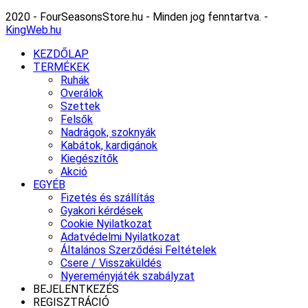
2020 - FourSeasonsStore.hu - Minden jog fenntartva. -
KingWeb.hu
KEZDŐLAP
TERMÉKEK
Ruhák
Overálok
Szettek
Felsők
Nadrágok, szoknyák
Kabátok, kardigánok
Kiegészítők
Akció
EGYÉB
Fizetés és szállítás
Gyakori kérdések
Cookie Nyilatkozat
Adatvédelmi Nyilatkozat
Általános Szerződési Feltételek
Csere / Visszaküldés
Nyereményjáték szabályzat
BEJELENTKEZÉS
REGISZTRÁCIÓ