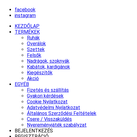
facebook
instagram
KEZDŐLAP
TERMÉKEK
Ruhák
Overálok
Szettek
Felsők
Nadrágok, szoknyák
Kabátok, kardigánok
Kiegészítők
Akció
EGYÉB
Fizetés és szállítás
Gyakori kérdések
Cookie Nyilatkozat
Adatvédelmi Nyilatkozat
Általános Szerződési Feltételek
Csere / Visszaküldés
Nyereményjáték szabályzat
BEJELENTKEZÉS
REGISZTRÁCIÓ