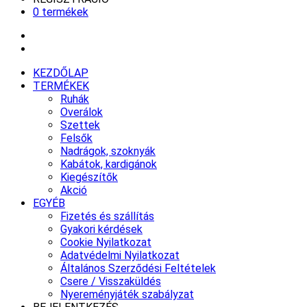
0 termékek
KEZDŐLAP
TERMÉKEK
Ruhák
Overálok
Szettek
Felsők
Nadrágok, szoknyák
Kabátok, kardigánok
Kiegészítők
Akció
EGYÉB
Fizetés és szállítás
Gyakori kérdések
Cookie Nyilatkozat
Adatvédelmi Nyilatkozat
Általános Szerződési Feltételek
Csere / Visszaküldés
Nyereményjáték szabályzat