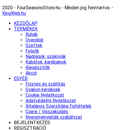
2020 - FourSeasonsStore.hu - Minden jog fenntartva. -
KingWeb.hu
KEZDŐLAP
TERMÉKEK
Ruhák
Overálok
Szettek
Felsők
Nadrágok, szoknyák
Kabátok, kardigánok
Kiegészítők
Akció
EGYÉB
Fizetés és szállítás
Gyakori kérdések
Cookie Nyilatkozat
Adatvédelmi Nyilatkozat
Általános Szerződési Feltételek
Csere / Visszaküldés
Nyereményjáték szabályzat
BEJELENTKEZÉS
REGISZTRÁCIÓ