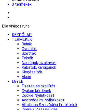
0 termékek
Ella virágos ruha
KEZDŐLAP
TERMÉKEK
Ruhák
Overálok
Szettek
Felsők
Nadrágok, szoknyák
Kabátok, kardigánok
Kiegészítők
Akció
EGYÉB
Fizetés és szállítás
Gyakori kérdések
Cookie Nyilatkozat
Adatvédelmi Nyilatkozat
Általános Szerződési Feltételek
Csere / Visszaküldés