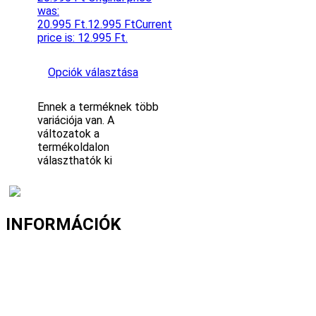
was:
20.995 Ft.
12.995
Ft
Current
price is: 12.995 Ft.
Opciók választása
Ennek a terméknek több
variációja van. A
változatok a
termékoldalon
választhatók ki
INFORMÁCIÓK
Fizetés és szállítás
Gyakori kérdések
Cookie nyilatkozat
Adatvédelmi nyilatkozat
Általános szerződési feltételek