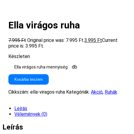
Ella virágos ruha
7.995
Ft
Original price was: 7.995 Ft.
3.995
Ft
Current
price is: 3.995 Ft.
Készleten
db
Ella virágos ruha mennyiség
Kosárba teszem
Cikkszám:
ella-viragos-ruha
Kategóriák:
Akció
,
Ruhák
Leírás
Vélemények (0)
Leírás