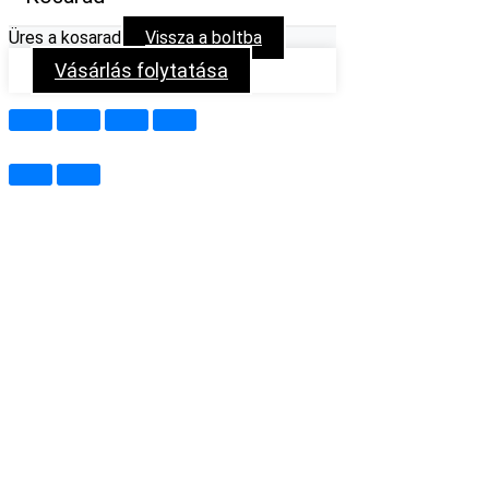
Üres a kosarad
Vissza a boltba
Vásárlás folytatása