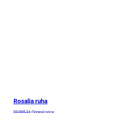
Rosalia ruha
20.995
Ft
Original price