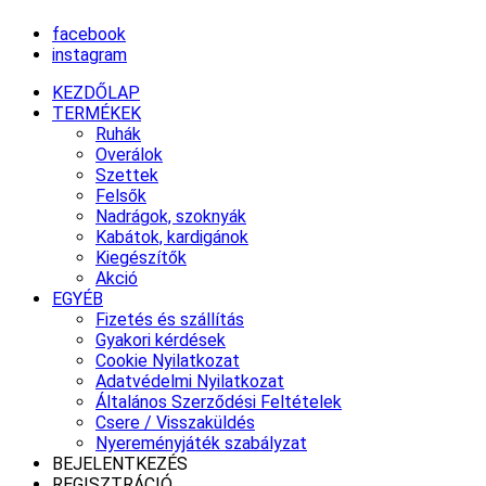
facebook
instagram
KEZDŐLAP
TERMÉKEK
Ruhák
Overálok
Szettek
Felsők
Nadrágok, szoknyák
Kabátok, kardigánok
Kiegészítők
Akció
EGYÉB
Fizetés és szállítás
Gyakori kérdések
Cookie Nyilatkozat
Adatvédelmi Nyilatkozat
Általános Szerződési Feltételek
Csere / Visszaküldés
Nyereményjáték szabályzat
BEJELENTKEZÉS
REGISZTRÁCIÓ