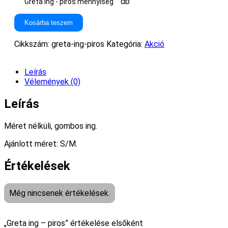
db
Greta ing - piros mennyiség
Kosárba teszem
Cikkszám:
greta-ing-piros
Kategória:
Akció
Leírás
Vélemények (0)
Leírás
Méret nélküli, gombos ing.
Ajánlott méret: S/M.
Értékelések
Még nincsenek értékelések.
„Greta ing – piros” értékelése elsőként