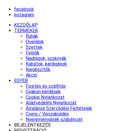
facebook
instagram
KEZDŐLAP
TERMÉKEK
Ruhák
Overálok
Szettek
Felsők
Nadrágok, szoknyák
Kabátok, kardigánok
Kiegészítők
Akció
EGYÉB
Fizetés és szállítás
Gyakori kérdések
Cookie Nyilatkozat
Adatvédelmi Nyilatkozat
Általános Szerződési Feltételek
Csere / Visszaküldés
Nyereményjáték szabályzat
BEJELENTKEZÉS
REGISZTRÁCIÓ