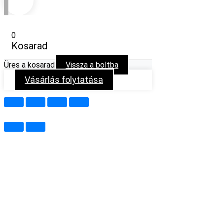
0
Kosarad
Üres a kosarad
Vissza a boltba
Vásárlás folytatása