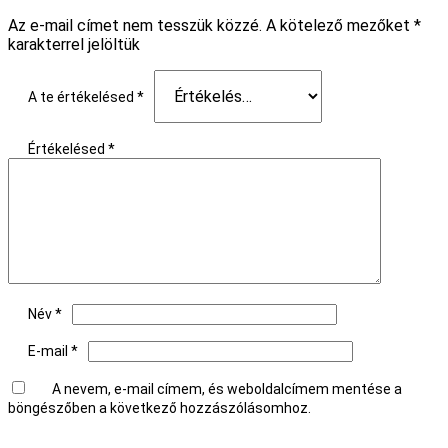
Az e-mail címet nem tesszük közzé.
A kötelező mezőket
*
karakterrel jelöltük
A te értékelésed
*
Értékelésed
*
Név
*
E-mail
*
A nevem, e-mail címem, és weboldalcímem mentése a
böngészőben a következő hozzászólásomhoz.