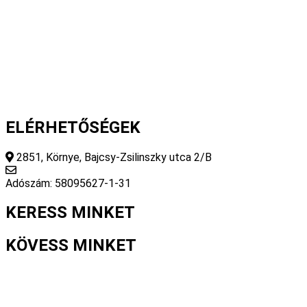
Fizetés és szállítás
Gyakori kérdések
Cookie nyilatkozat
Adatvédelmi nyilatkozat
Általános szerződési feltételek
ELÉRHETŐSÉGEK
2851, Környe, Bajcsy-Zsilinszky utca 2/B
info@fourseasonsstore.hu
Adószám: 58095627-1-31
KERESS MINKET
KÖVESS MINKET