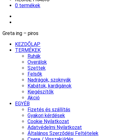
0 termékek
Greta ing – piros
KEZDŐLAP
TERMÉKEK
Ruhák
Overálok
Szettek
Felsők
Nadrágok, szoknyák
Kabátok, kardigánok
Kiegészítők
Akció
EGYÉB
Fizetés és szállítás
Gyakori kérdések
Cookie Nyilatkozat
Adatvédelmi Nyilatkozat
Általános Szerződési Feltételek
Csere / Visszaküldés