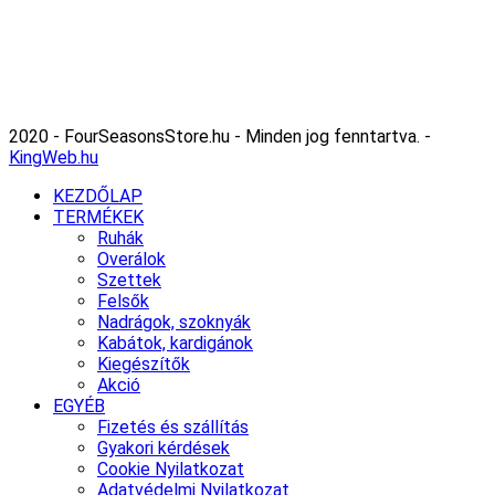
2020 - FourSeasonsStore.hu - Minden jog fenntartva. -
KingWeb.hu
KEZDŐLAP
TERMÉKEK
Ruhák
Overálok
Szettek
Felsők
Nadrágok, szoknyák
Kabátok, kardigánok
Kiegészítők
Akció
EGYÉB
Fizetés és szállítás
Gyakori kérdések
Cookie Nyilatkozat
Adatvédelmi Nyilatkozat