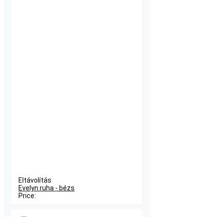
Eltávolítás
Evelyn ruha - bézs
Price: