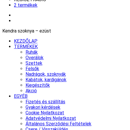
2 termékek
Kendra szoknya – ezüst
KEZDŐLAP
TERMÉKEK
Ruhák
Overálok
Szettek
Felsők
Nadrágok, szoknyák
Kabátok, kardigánok
Kiegészítők
Akció
EGYÉB
Fizetés és szállítás
Gyakori kérdések
Cookie Nyilatkozat
Adatvédelmi Nyilatkozat
Általános Szerződési Feltételek
Csere / Visszaküldés