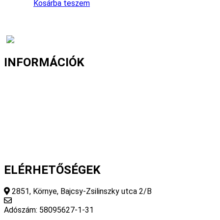
Kosárba teszem
INFORMÁCIÓK
Fizetés és szállítás
Gyakori kérdések
Cookie nyilatkozat
Adatvédelmi nyilatkozat
Általános szerződési feltételek
ELÉRHETŐSÉGEK
2851, Környe, Bajcsy-Zsilinszky utca 2/B
info@fourseasonsstore.hu
Adószám: 58095627-1-31