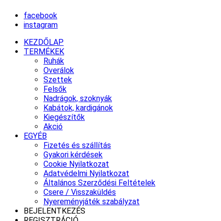
facebook
instagram
KEZDŐLAP
TERMÉKEK
Ruhák
Overálok
Szettek
Felsők
Nadrágok, szoknyák
Kabátok, kardigánok
Kiegészítők
Akció
EGYÉB
Fizetés és szállítás
Gyakori kérdések
Cookie Nyilatkozat
Adatvédelmi Nyilatkozat
Általános Szerződési Feltételek
Csere / Visszaküldés
Nyereményjáték szabályzat
BEJELENTKEZÉS
REGISZTRÁCIÓ