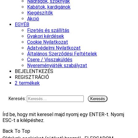
Nadrágok, szoknyák
Kabátok, kardigánok
Kiegészítők
Akció
EGYÉB
Fizetés és szállítás
Gyakori kérdések
Cookie Nyilatkozat
Adatvédelmi Nyilatkozat
Általános Szerződési Feltételek
Csere / Visszaküldés
Nyereményjáték szabályzat
BEJELENTKEZÉS
REGISZTRÁCIÓ
2 termékek
Keresés:
Írd be, hogy mit keresel majd nyomj egy ENTER-t. Nyomj
ESC-t a kilépéshez.
Back To Top