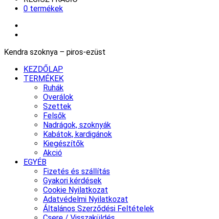
0 termékek
Kendra szoknya – piros-ezüst
KEZDŐLAP
TERMÉKEK
Ruhák
Overálok
Szettek
Felsők
Nadrágok, szoknyák
Kabátok, kardigánok
Kiegészítők
Akció
EGYÉB
Fizetés és szállítás
Gyakori kérdések
Cookie Nyilatkozat
Adatvédelmi Nyilatkozat
Általános Szerződési Feltételek
Csere / Visszaküldés