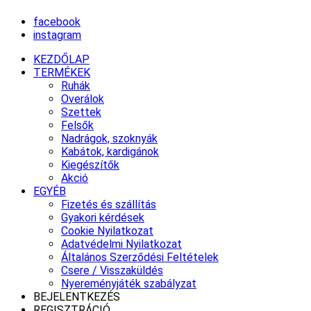
facebook
instagram
KEZDŐLAP
TERMÉKEK
Ruhák
Overálok
Szettek
Felsők
Nadrágok, szoknyák
Kabátok, kardigánok
Kiegészítők
Akció
EGYÉB
Fizetés és szállítás
Gyakori kérdések
Cookie Nyilatkozat
Adatvédelmi Nyilatkozat
Általános Szerződési Feltételek
Csere / Visszaküldés
Nyereményjáték szabályzat
BEJELENTKEZÉS
REGISZTRÁCIÓ