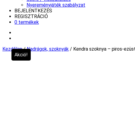
Nyereményjáték szabályzat
BEJELENTKEZÉS
REGISZTRÁCIÓ
0 termékek
Kezdőlap
/
Nadrágok, szoknyák
/ Kendra szoknya – piros-ezüs
Akció!