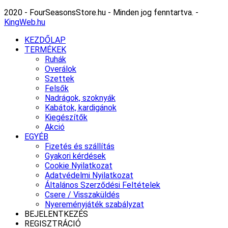
2020 - FourSeasonsStore.hu - Minden jog fenntartva. -
KingWeb.hu
KEZDŐLAP
TERMÉKEK
Ruhák
Overálok
Szettek
Felsők
Nadrágok, szoknyák
Kabátok, kardigánok
Kiegészítők
Akció
EGYÉB
Fizetés és szállítás
Gyakori kérdések
Cookie Nyilatkozat
Adatvédelmi Nyilatkozat
Általános Szerződési Feltételek
Csere / Visszaküldés
Nyereményjáték szabályzat
BEJELENTKEZÉS
REGISZTRÁCIÓ