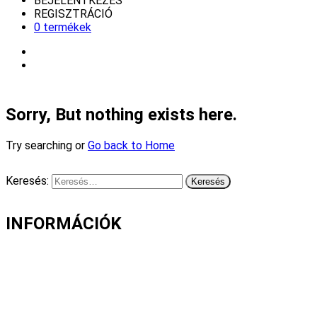
BEJELENTKEZÉS
REGISZTRÁCIÓ
0 termékek
Sorry, But nothing exists here.
Try searching or
Go back to Home
Keresés:
INFORMÁCIÓK
Fizetés és szállítás
Gyakori kérdések
Cookie nyilatkozat
Adatvédelmi nyilatkozat
Általános szerződési feltételek