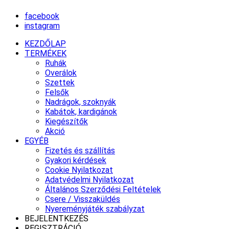
facebook
instagram
KEZDŐLAP
TERMÉKEK
Ruhák
Overálok
Szettek
Felsők
Nadrágok, szoknyák
Kabátok, kardigánok
Kiegészítők
Akció
EGYÉB
Fizetés és szállítás
Gyakori kérdések
Cookie Nyilatkozat
Adatvédelmi Nyilatkozat
Általános Szerződési Feltételek
Csere / Visszaküldés
Nyereményjáték szabályzat
BEJELENTKEZÉS
REGISZTRÁCIÓ