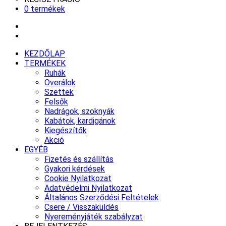
0 termékek
KEZDŐLAP
TERMÉKEK
Ruhák
Overálok
Szettek
Felsők
Nadrágok, szoknyák
Kabátok, kardigánok
Kiegészítők
Akció
EGYÉB
Fizetés és szállítás
Gyakori kérdések
Cookie Nyilatkozat
Adatvédelmi Nyilatkozat
Általános Szerződési Feltételek
Csere / Visszaküldés
Nyereményjáték szabályzat