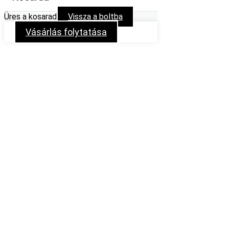
Üres a kosarad
Vissza a boltba
Vásárlás folytatása