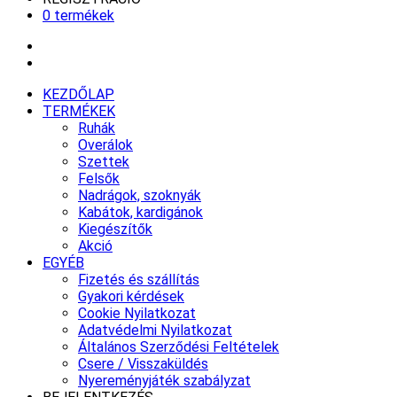
0 termékek
KEZDŐLAP
TERMÉKEK
Ruhák
Overálok
Szettek
Felsők
Nadrágok, szoknyák
Kabátok, kardigánok
Kiegészítők
Akció
EGYÉB
Fizetés és szállítás
Gyakori kérdések
Cookie Nyilatkozat
Adatvédelmi Nyilatkozat
Általános Szerződési Feltételek
Csere / Visszaküldés
Nyereményjáték szabályzat