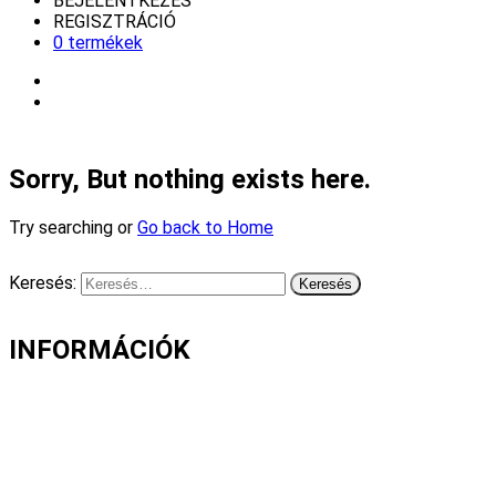
BEJELENTKEZÉS
REGISZTRÁCIÓ
0 termékek
Sorry, But nothing exists here.
Try searching or
Go back to Home
Keresés:
INFORMÁCIÓK
Fizetés és szállítás
Gyakori kérdések
Cookie nyilatkozat
Adatvédelmi nyilatkozat
Általános szerződési feltételek