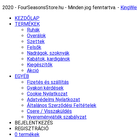
2020 - FourSeasonsStore.hu - Minden jog fenntartva. -
KingWe
KEZDŐLAP
TERMÉKEK
Ruhák
Overálok
Szettek
Felsők
Nadrágok, szoknyák
Kabátok, kardigánok
Kiegészítők
Akció
EGYÉB
Fizetés és szállítás
Gyakori kérdések
Cookie Nyilatkozat
Adatvédelmi Nyilatkozat
Általános Szerződési Feltételek
Csere / Visszaküldés
Nyereményjáték szabályzat
BEJELENTKEZÉS
REGISZTRÁCIÓ
0 termékek