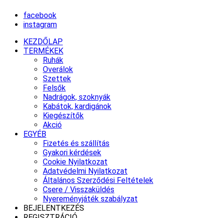
facebook
instagram
KEZDŐLAP
TERMÉKEK
Ruhák
Overálok
Szettek
Felsők
Nadrágok, szoknyák
Kabátok, kardigánok
Kiegészítők
Akció
EGYÉB
Fizetés és szállítás
Gyakori kérdések
Cookie Nyilatkozat
Adatvédelmi Nyilatkozat
Általános Szerződési Feltételek
Csere / Visszaküldés
Nyereményjáték szabályzat
BEJELENTKEZÉS
REGISZTRÁCIÓ