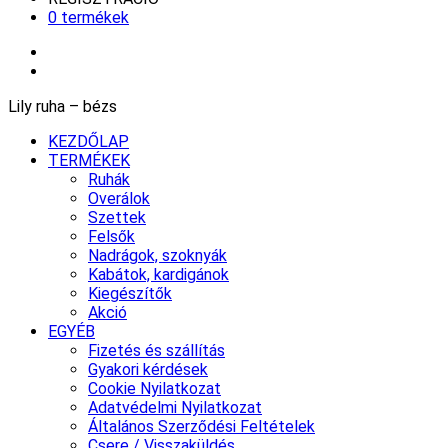
0 termékek
Lily ruha – bézs
KEZDŐLAP
TERMÉKEK
Ruhák
Overálok
Szettek
Felsők
Nadrágok, szoknyák
Kabátok, kardigánok
Kiegészítők
Akció
EGYÉB
Fizetés és szállítás
Gyakori kérdések
Cookie Nyilatkozat
Adatvédelmi Nyilatkozat
Általános Szerződési Feltételek
Csere / Visszaküldés