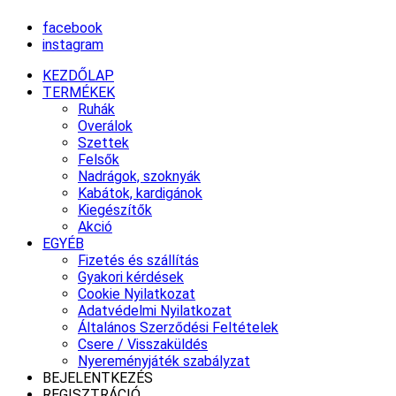
facebook
instagram
KEZDŐLAP
TERMÉKEK
Ruhák
Overálok
Szettek
Felsők
Nadrágok, szoknyák
Kabátok, kardigánok
Kiegészítők
Akció
EGYÉB
Fizetés és szállítás
Gyakori kérdések
Cookie Nyilatkozat
Adatvédelmi Nyilatkozat
Általános Szerződési Feltételek
Csere / Visszaküldés
Nyereményjáték szabályzat
BEJELENTKEZÉS
REGISZTRÁCIÓ