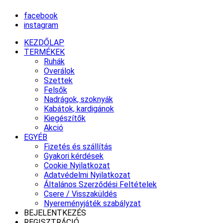
facebook
instagram
KEZDŐLAP
TERMÉKEK
Ruhák
Overálok
Szettek
Felsők
Nadrágok, szoknyák
Kabátok, kardigánok
Kiegészítők
Akció
EGYÉB
Fizetés és szállítás
Gyakori kérdések
Cookie Nyilatkozat
Adatvédelmi Nyilatkozat
Általános Szerződési Feltételek
Csere / Visszaküldés
Nyereményjáték szabályzat
BEJELENTKEZÉS
REGISZTRÁCIÓ