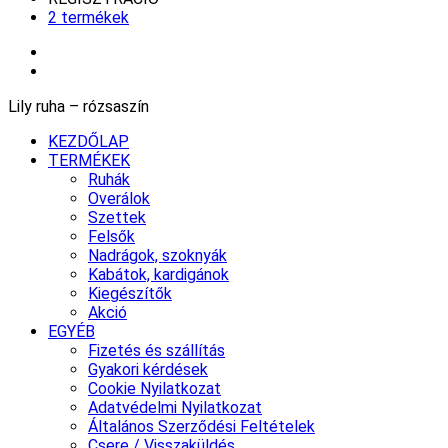
2 termékek
Lily ruha – rózsaszín
KEZDŐLAP
TERMÉKEK
Ruhák
Overálok
Szettek
Felsők
Nadrágok, szoknyák
Kabátok, kardigánok
Kiegészítők
Akció
EGYÉB
Fizetés és szállítás
Gyakori kérdések
Cookie Nyilatkozat
Adatvédelmi Nyilatkozat
Általános Szerződési Feltételek
Csere / Visszaküldés