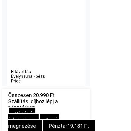
Eltávolítás
Evelyn ruha - bézs
Price:
Összesen
20.990
Ft
Szállítási díjhoz lépj a
pénztárhoz.
Vásárlás
folytatása
Kosár
megnézése
Pénztár
19.181
Ft