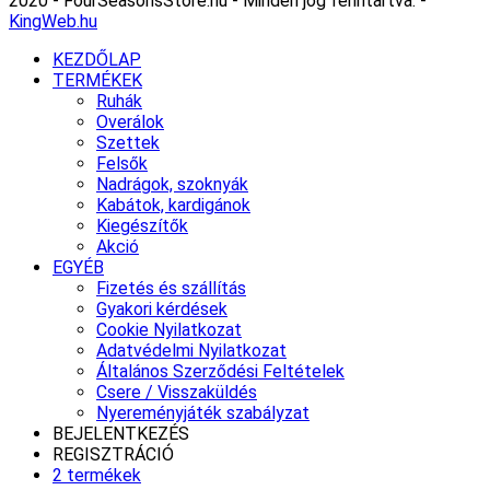
2020 - FourSeasonsStore.hu - Minden jog fenntartva. -
KingWeb.hu
KEZDŐLAP
TERMÉKEK
Ruhák
Overálok
Szettek
Felsők
Nadrágok, szoknyák
Kabátok, kardigánok
Kiegészítők
Akció
EGYÉB
Fizetés és szállítás
Gyakori kérdések
Cookie Nyilatkozat
Adatvédelmi Nyilatkozat
Általános Szerződési Feltételek
Csere / Visszaküldés
Nyereményjáték szabályzat
BEJELENTKEZÉS
REGISZTRÁCIÓ
2 termékek