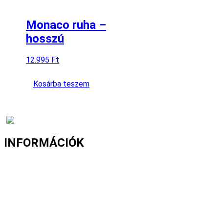
Monaco ruha –
hosszú
12.995
Ft
Kosárba teszem
INFORMÁCIÓK
Fizetés és szállítás
Gyakori kérdések
Cookie nyilatkozat
Adatvédelmi nyilatkozat
Általános szerződési feltételek