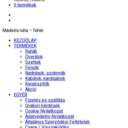
0 termékek
Madeira ruha – fehér
KEZDŐLAP
TERMÉKEK
Ruhák
Overálok
Szettek
Felsők
Nadrágok, szoknyák
Kabátok, kardigánok
Kiegészítők
Akció
EGYÉB
Fizetés és szállítás
Gyakori kérdések
Cookie Nyilatkozat
Adatvédelmi Nyilatkozat
Általános Szerződési Feltételek
Csere / Visszaküldés