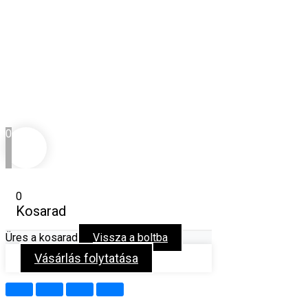
0
0
Kosarad
Üres a kosarad
Vissza a boltba
Vásárlás folytatása