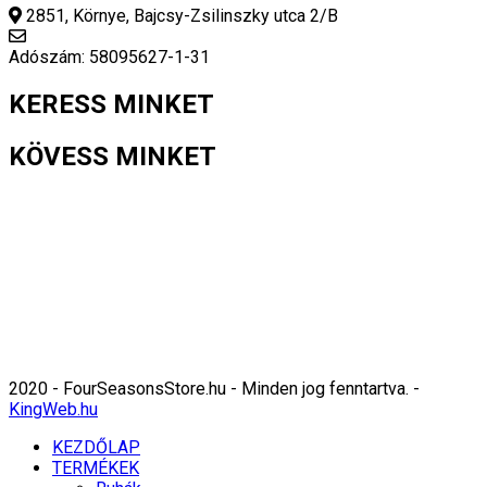
2851, Környe, Bajcsy-Zsilinszky utca 2/B
info@fourseasonsstore.hu
Adószám: 58095627-1-31
KERESS MINKET
KÖVESS MINKET
2020 - FourSeasonsStore.hu - Minden jog fenntartva. -
KingWeb.hu
KEZDŐLAP
TERMÉKEK