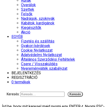
Ruhák
Overálok
Szettek
Felsők
Nadrágok, szoknyák
Kabátok, kardigánok
Kiegészítők
Akció
EGYÉB
Fizetés és szállítás
Gyakori kérdések
Cookie Nyilatkozat
Adatvédelmi Nyilatkozat
Általános Szerződési Feltételek
Csere / Visszaküldés
Nyereményjáték szabályzat
BEJELENTKEZÉS
REGISZTRÁCIÓ
0 termékek
Keresés:
Írd be, hogy mit keresel majd nyomj egy ENTER-t. Nyomj ESC-