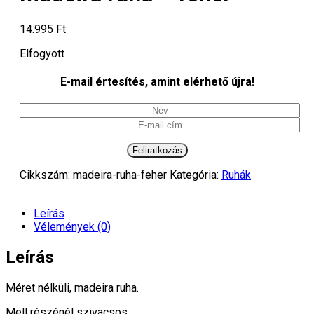
14.995
Ft
Elfogyott
E-mail értesítés, amint elérhető újra!
Cikkszám:
madeira-ruha-feher
Kategória:
Ruhák
Leírás
Vélemények (0)
Leírás
Méret nélküli, madeira ruha.
Mell részénél szivacsos.