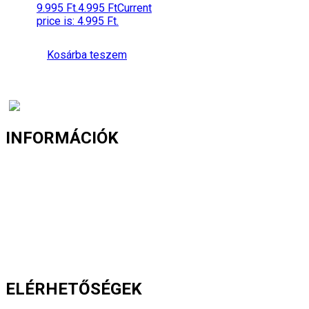
9.995 Ft.
4.995
Ft
Current
price is: 4.995 Ft.
Kosárba teszem
INFORMÁCIÓK
Fizetés és szállítás
Gyakori kérdések
Cookie nyilatkozat
Adatvédelmi nyilatkozat
Általános szerződési feltételek
ELÉRHETŐSÉGEK