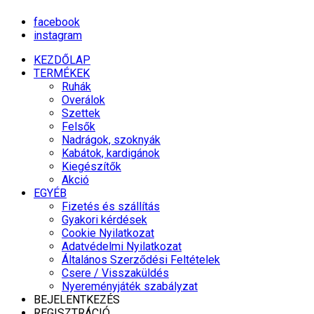
facebook
instagram
KEZDŐLAP
TERMÉKEK
Ruhák
Overálok
Szettek
Felsők
Nadrágok, szoknyák
Kabátok, kardigánok
Kiegészítők
Akció
EGYÉB
Fizetés és szállítás
Gyakori kérdések
Cookie Nyilatkozat
Adatvédelmi Nyilatkozat
Általános Szerződési Feltételek
Csere / Visszaküldés
Nyereményjáték szabályzat
BEJELENTKEZÉS
REGISZTRÁCIÓ