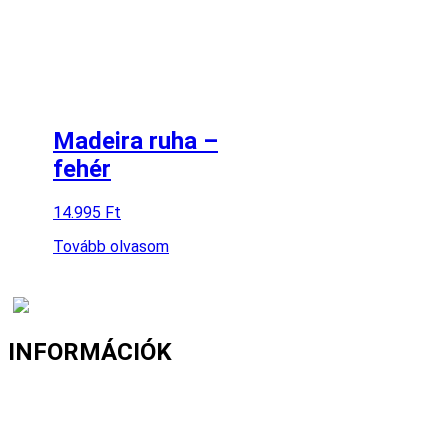
Madeira ruha –
fehér
14.995
Ft
Tovább olvasom
INFORMÁCIÓK
Fizetés és szállítás
Gyakori kérdések
Cookie nyilatkozat