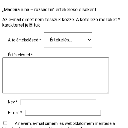
„Madeira ruha – rózsaszín” értékelése elsőként
Az e-mail címet nem tesszük közzé.
A kötelező mezőket
*
karakterrel jelöltük
A te értékelésed
*
Értékelésed
*
Név
*
E-mail
*
A nevem, e-mail címem, és weboldalcímem mentése a