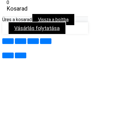
0
Kosarad
Üres a kosarad
Vissza a boltba
Vásárlás folytatása