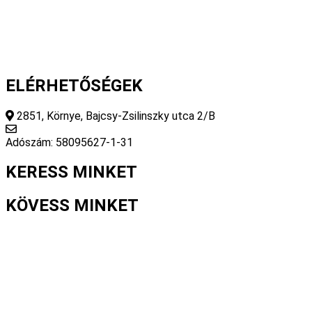
Adatvédelmi nyilatkozat
Általános szerződési feltételek
ELÉRHETŐSÉGEK
2851, Környe, Bajcsy-Zsilinszky utca 2/B
info@fourseasonsstore.hu
Adószám: 58095627-1-31
KERESS MINKET
KÖVESS MINKET