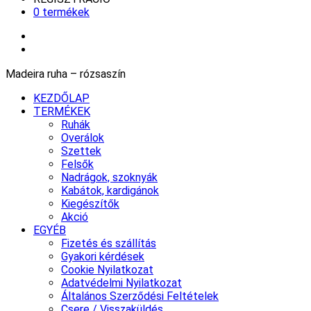
0 termékek
Madeira ruha – rózsaszín
KEZDŐLAP
TERMÉKEK
Ruhák
Overálok
Szettek
Felsők
Nadrágok, szoknyák
Kabátok, kardigánok
Kiegészítők
Akció
EGYÉB
Fizetés és szállítás
Gyakori kérdések
Cookie Nyilatkozat
Adatvédelmi Nyilatkozat
Általános Szerződési Feltételek
Csere / Visszaküldés