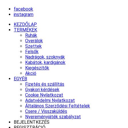
facebook
instagram
KEZDŐLAP
TERMÉKEK
Ruhák
Overálok
Szettek
Felsők
Nadrágok, szoknyák
Kabátok, kardigánok
Kiegészítők
Akció
EGYÉB
Fizetés és szállítás
Gyakori kérdések
Cookie Nyilatkozat
Adatvédelmi Nyilatkozat
Általános Szerződési Feltételek
Csere / Visszaküldés
Nyereményjáték szabályzat
BEJELENTKEZÉS
REGISZTRÁCIÓ