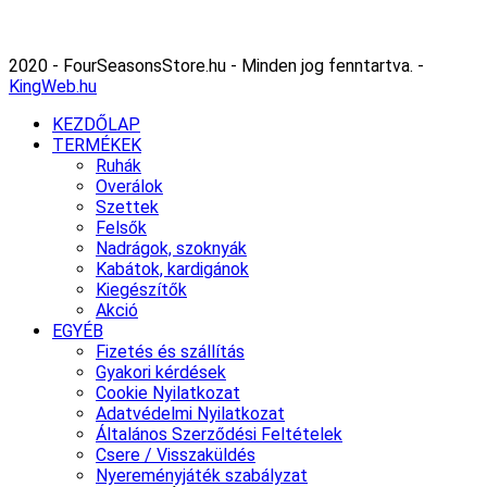
2020 - FourSeasonsStore.hu - Minden jog fenntartva. -
KingWeb.hu
KEZDŐLAP
TERMÉKEK
Ruhák
Overálok
Szettek
Felsők
Nadrágok, szoknyák
Kabátok, kardigánok
Kiegészítők
Akció
EGYÉB
Fizetés és szállítás
Gyakori kérdések
Cookie Nyilatkozat
Adatvédelmi Nyilatkozat
Általános Szerződési Feltételek
Csere / Visszaküldés
Nyereményjáték szabályzat