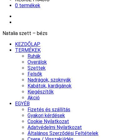
0 termékek
Natalia szett – bézs
KEZDŐLAP
TERMÉKEK
Ruhák
Overálok
Szettek
Felsők
Nadrágok, szoknyák
Kabátok, kardigánok
Kiegészítők
Akció
EGYÉB
Fizetés és szállítás
Gyakori kérdések
Cookie Nyilatkozat
Adatvédelmi Nyilatkozat
Általános Szerződési Feltételek
Csere / Visszaküldés