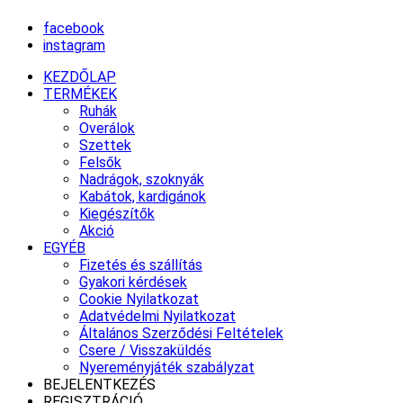
facebook
instagram
KEZDŐLAP
TERMÉKEK
Ruhák
Overálok
Szettek
Felsők
Nadrágok, szoknyák
Kabátok, kardigánok
Kiegészítők
Akció
EGYÉB
Fizetés és szállítás
Gyakori kérdések
Cookie Nyilatkozat
Adatvédelmi Nyilatkozat
Általános Szerződési Feltételek
Csere / Visszaküldés
Nyereményjáték szabályzat
BEJELENTKEZÉS
REGISZTRÁCIÓ