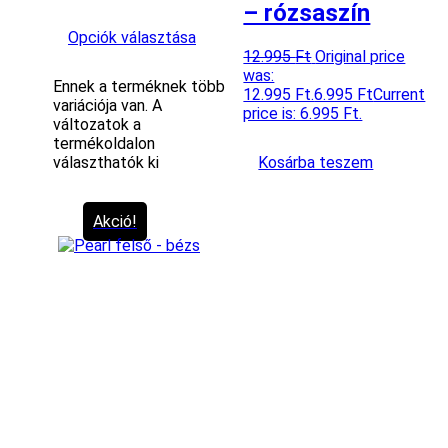
– rózsaszín
Opciók választása
12.995
Ft
Original price
was:
Ennek a terméknek több
12.995 Ft.
6.995
Ft
Current
variációja van. A
price is: 6.995 Ft.
változatok a
termékoldalon
választhatók ki
Kosárba teszem
Akció!