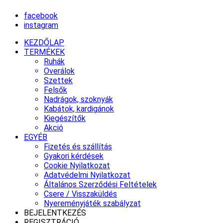
facebook
instagram
KEZDŐLAP
TERMÉKEK
Ruhák
Overálok
Szettek
Felsők
Nadrágok, szoknyák
Kabátok, kardigánok
Kiegészítők
Akció
EGYÉB
Fizetés és szállítás
Gyakori kérdések
Cookie Nyilatkozat
Adatvédelmi Nyilatkozat
Általános Szerződési Feltételek
Csere / Visszaküldés
Nyereményjáték szabályzat
BEJELENTKEZÉS
REGISZTRÁCIÓ