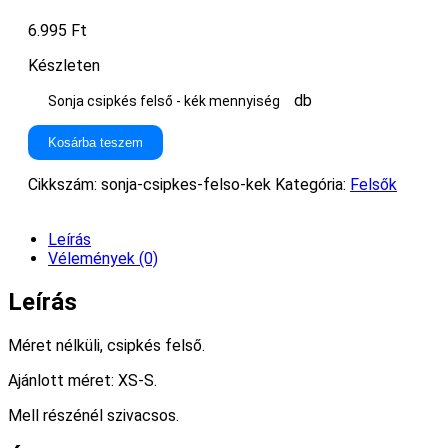
6.995
Ft
Készleten
db
Sonja csipkés felső - kék mennyiség
Kosárba teszem
Cikkszám:
sonja-csipkes-felso-kek
Kategória:
Felsők
Leírás
Vélemények (0)
Leírás
Méret nélküli, csipkés felső.
Ajánlott méret: XS-S.
Mell részénél szivacsos.