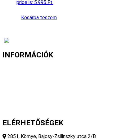
price is: 5.995 Ft.
Kosárba teszem
INFORMÁCIÓK
Fizetés és szállítás
Gyakori kérdések
Cookie nyilatkozat
Adatvédelmi nyilatkozat
Általános szerződési feltételek
ELÉRHETŐSÉGEK
2851, Környe, Bajcsy-Zsilinszky utca 2/B