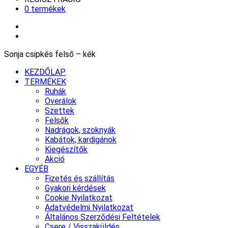
0 termékek
Sonja csipkés felső – kék
KEZDŐLAP
TERMÉKEK
Ruhák
Overálok
Szettek
Felsők
Nadrágok, szoknyák
Kabátok, kardigánok
Kiegészítők
Akció
EGYÉB
Fizetés és szállítás
Gyakori kérdések
Cookie Nyilatkozat
Adatvédelmi Nyilatkozat
Általános Szerződési Feltételek
Csere / Visszaküldés