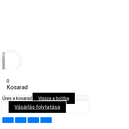
0
0
Kosarad
Üres a kosarad
Vissza a boltba
Vásárlás folytatása