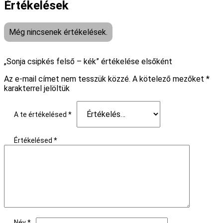
Értékelések
Még nincsenek értékelések.
„Sonja csipkés felső – kék” értékelése elsőként
Az e-mail címet nem tesszük közzé.
A kötelező mezőket
*
karakterrel jelöltük
A te értékelésed
*
Értékelésed
*
Név
*