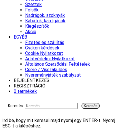
Szettek
Felsők
Nadrágok, szoknyák
Kabátok, kardigánok
Kiegészítők
Akció
EGYÉB
Fizetés és szállítás
Gyakori kérdések
Cookie Nyilatkozat
Adatvédelmi Nyilatkozat
Általános Szerződési Feltételek
Csere / Visszaküldés
Nyereményjáték szabályzat
BEJELENTKEZÉS
REGISZTRÁCIÓ
0 termékek
Keresés:
Írd be, hogy mit keresel majd nyomj egy ENTER-t. Nyomj
ESC-t a kilépéshez.