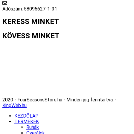
info@fourseasonsstore.hu
Adószám: 58095627-1-31
KERESS MINKET
KÖVESS MINKET
2020 - FourSeasonsStore.hu - Minden jog fenntartva. -
KingWeb.hu
KEZDŐLAP
TERMÉKEK
Ruhák
Overálok