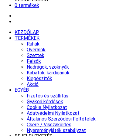
0 termékek
KEZDŐLAP
TERMÉKEK
Ruhák
Overálok
Szettek
Felsők
Nadrágok, szoknyák
Kabátok, kardigánok
Kiegészítők
Akció
EGYÉB
Fizetés és szállítás
Gyakori kérdések
Cookie Nyilatkozat
Adatvédelmi Nyilatkozat
Általános Szerződési Feltételek
Csere / Visszaküldés
Nyereményjáték szabályzat