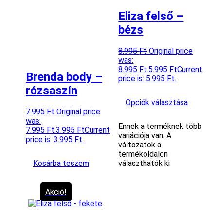
Eliza felső –
bézs
8.995
Ft
Original price
was:
8.995 Ft.
5.995
Ft
Current
Brenda body –
price is: 5.995 Ft.
rózsaszín
Opciók választása
7.995
Ft
Original price
was:
Ennek a terméknek több
7.995 Ft.
3.995
Ft
Current
variációja van. A
price is: 3.995 Ft.
változatok a
termékoldalon
Kosárba teszem
választhatók ki
Akció!