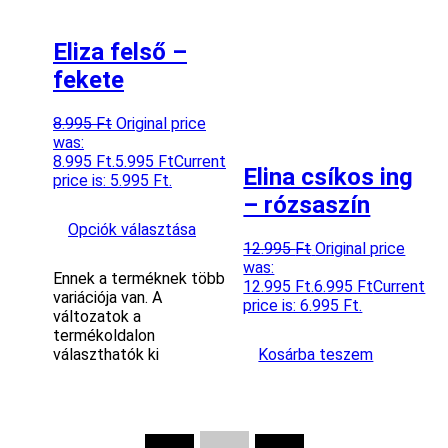
Eliza felső –
fekete
8.995
Ft
Original price
was:
8.995 Ft.
5.995
Ft
Current
Elina csíkos ing
price is: 5.995 Ft.
– rózsaszín
Opciók választása
12.995
Ft
Original price
was:
Ennek a terméknek több
12.995 Ft.
6.995
Ft
Current
variációja van. A
price is: 6.995 Ft.
változatok a
termékoldalon
választhatók ki
Kosárba teszem