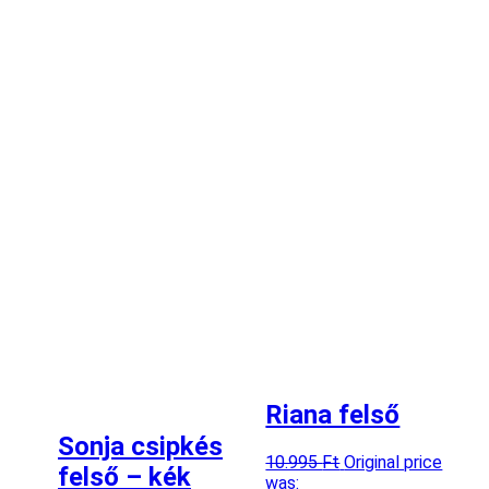
Riana felső
Sonja csipkés
10.995
Ft
Original price
felső – kék
was: