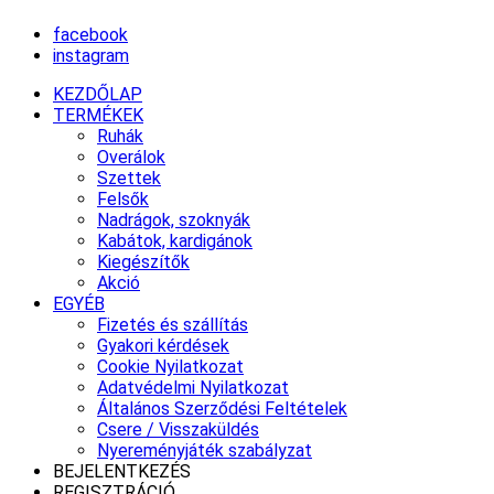
facebook
instagram
KEZDŐLAP
TERMÉKEK
Ruhák
Overálok
Szettek
Felsők
Nadrágok, szoknyák
Kabátok, kardigánok
Kiegészítők
Akció
EGYÉB
Fizetés és szállítás
Gyakori kérdések
Cookie Nyilatkozat
Adatvédelmi Nyilatkozat
Általános Szerződési Feltételek
Csere / Visszaküldés
Nyereményjáték szabályzat
BEJELENTKEZÉS
REGISZTRÁCIÓ