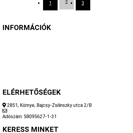
2
1
3
INFORMÁCIÓK
Fizetés és szállítás
Gyakori kérdések
Cookie nyilatkozat
Adatvédelmi nyilatkozat
Általános szerződési feltételek
ELÉRHETŐSÉGEK
2851, Környe, Bajcsy-Zsilinszky utca 2/B
info@fourseasonsstore.hu
Adószám: 58095627-1-31
KERESS MINKET