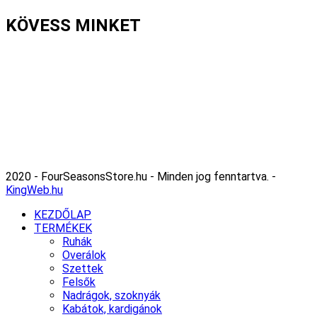
KÖVESS MINKET
2020 - FourSeasonsStore.hu - Minden jog fenntartva. -
KingWeb.hu
KEZDŐLAP
TERMÉKEK
Ruhák
Overálok
Szettek
Felsők
Nadrágok, szoknyák
Kabátok, kardigánok