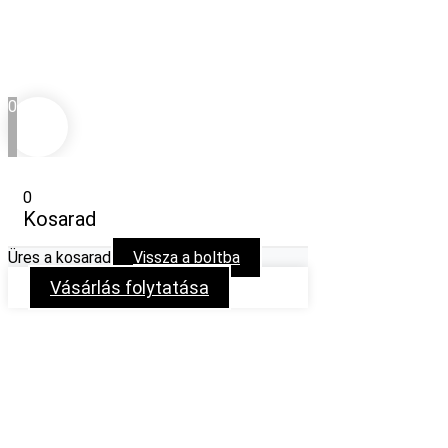
0
0
Kosarad
Üres a kosarad
Vissza a boltba
Vásárlás folytatása