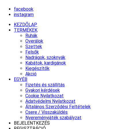
facebook
instagram
KEZDŐLAP
TERMÉKEK
Ruhák
Overálok
Szettek
Felsők
Nadrágok, szoknyák
Kabátok, kardigánok
Kiegészítők
Akció
EGYÉB
Fizetés és szállítás
Gyakori kérdések
Cookie Nyilatkozat
Adatvédelmi Nyilatkozat
Általános Szerződési Feltételek
Csere / Visszaküldés
Nyereményjáték szabályzat
BEJELENTKEZÉS
REGISZTRÁCIÓ