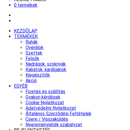
0 termékek
KEZDŐLAP
TERMÉKEK
Ruhák
Overálok
Szettek
Felsők
Nadrágok, szoknyák
Kabátok, kardigánok
Kiegészítők
Akció
EGYÉB
Fizetés és szállítás
Gyakori kérdések
Cookie Nyilatkozat
Adatvédelmi Nyilatkozat
Általános Szerződési Feltételek
Csere / Visszaküldés
Nyereményjáték szabályzat