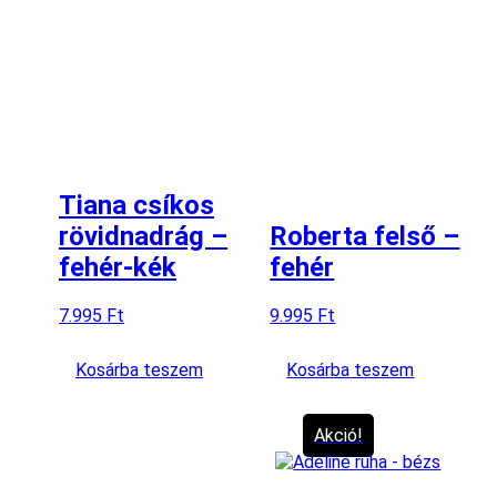
Tiana csíkos
rövidnadrág –
Roberta felső –
fehér-kék
fehér
7.995
Ft
9.995
Ft
Kosárba teszem
Kosárba teszem
Akció!