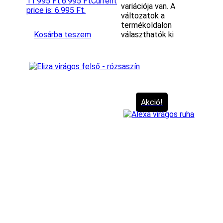
11.995 Ft.
6.995
Ft
Current
variációja van. A
price is: 6.995 Ft.
változatok a
termékoldalon
Kosárba teszem
választhatók ki
Akció!