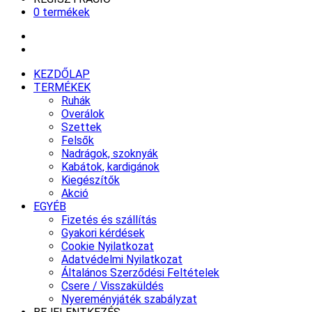
0 termékek
KEZDŐLAP
TERMÉKEK
Ruhák
Overálok
Szettek
Felsők
Nadrágok, szoknyák
Kabátok, kardigánok
Kiegészítők
Akció
EGYÉB
Fizetés és szállítás
Gyakori kérdések
Cookie Nyilatkozat
Adatvédelmi Nyilatkozat
Általános Szerződési Feltételek
Csere / Visszaküldés
Nyereményjáték szabályzat