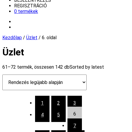
BEJELENTKEZÉS
REGISZTRÁCIÓ
0 termékek
Kezdőlap
/
Üzlet
/ 6. oldal
Üzlet
61–72 termék, összesen 142 db
Sorted by latest
1
2
3
6
4
5
7