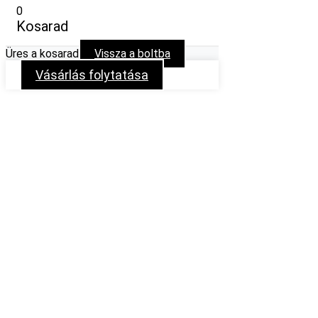
0
Kosarad
Üres a kosarad
Vissza a boltba
Vásárlás folytatása