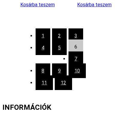
Kosárba teszem
Kosárba teszem
1
2
3
6
4
5
7
8
9
10
11
12
INFORMÁCIÓK
Fizetés és szállítás
Gyakori kérdések
Cookie nyilatkozat