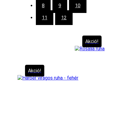
8
9
10
11
12
Akció!
Akció!