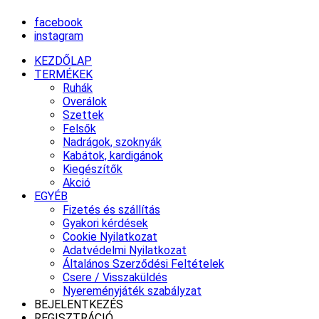
facebook
instagram
KEZDŐLAP
TERMÉKEK
Ruhák
Overálok
Szettek
Felsők
Nadrágok, szoknyák
Kabátok, kardigánok
Kiegészítők
Akció
EGYÉB
Fizetés és szállítás
Gyakori kérdések
Cookie Nyilatkozat
Adatvédelmi Nyilatkozat
Általános Szerződési Feltételek
Csere / Visszaküldés
Nyereményjáték szabályzat
BEJELENTKEZÉS
REGISZTRÁCIÓ