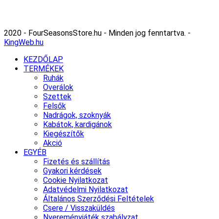
2020 - FourSeasonsStore.hu - Minden jog fenntartva. -
KingWeb.hu
KEZDŐLAP
TERMÉKEK
Ruhák
Overálok
Szettek
Felsők
Nadrágok, szoknyák
Kabátok, kardigánok
Kiegészítők
Akció
EGYÉB
Fizetés és szállítás
Gyakori kérdések
Cookie Nyilatkozat
Adatvédelmi Nyilatkozat
Általános Szerződési Feltételek
Csere / Visszaküldés
Nyereményjáték szabályzat