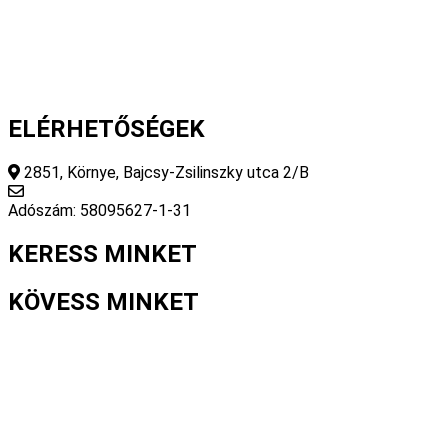
Adatvédelmi nyilatkozat
Általános szerződési feltételek
ELÉRHETŐSÉGEK
2851, Környe, Bajcsy-Zsilinszky utca 2/B
info@fourseasonsstore.hu
Adószám: 58095627-1-31
KERESS MINKET
KÖVESS MINKET