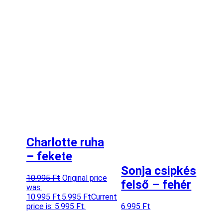
Charlotte ruha
– fekete
Sonja csipkés
10.995
Ft
Original price
felső – fehér
was:
10.995 Ft.
5.995
Ft
Current
price is: 5.995 Ft.
6.995
Ft