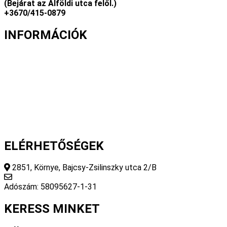
(Bejárat az Alföldi utca felől.)
+3670/415-0879
INFORMÁCIÓK
Fizetés és szállítás
Gyakori kérdések
Cookie nyilatkozat
Adatvédelmi nyilatkozat
Általános szerződési feltételek
ELÉRHETŐSÉGEK
2851, Környe, Bajcsy-Zsilinszky utca 2/B
info@fourseasonsstore.hu
Adószám: 58095627-1-31
KERESS MINKET