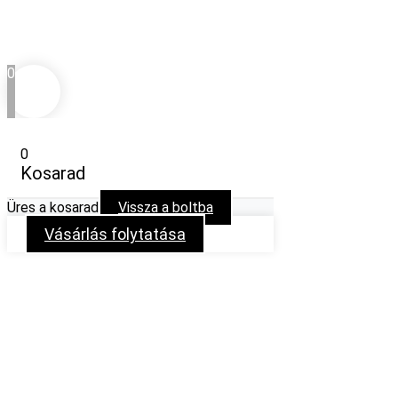
0
0
Kosarad
Üres a kosarad
Vissza a boltba
Vásárlás folytatása