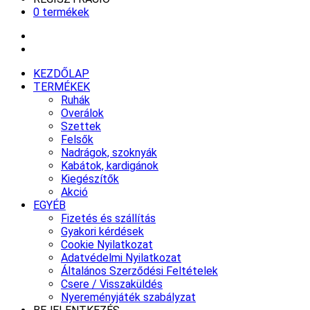
0 termékek
KEZDŐLAP
TERMÉKEK
Ruhák
Overálok
Szettek
Felsők
Nadrágok, szoknyák
Kabátok, kardigánok
Kiegészítők
Akció
EGYÉB
Fizetés és szállítás
Gyakori kérdések
Cookie Nyilatkozat
Adatvédelmi Nyilatkozat
Általános Szerződési Feltételek
Csere / Visszaküldés
Nyereményjáték szabályzat