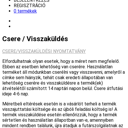
BEJELENTKEZÉS
REGISZTRÁCIÓ
0 termékek
Csere / Visszaküldés
CSERE/VISSZAKÜLDÉSI NYOMTATVÁNY
Elfordulhatnak olyan esetek, hogy a méret nem megfelelő.
Ebben az esetben lehetőség van cserére. Használatlan
terméket áll módunkban cserélni vagy visszavenni, amelyről a
címke sem hiányzik, tehát csak eredeti állapotában van
lehetőség cserére és visszaküldésre a termék(ek)
átvételétől számított 14 naptári napon belül. Csere átfutási
ideje 4-6 nap.
Méretbeli eltérések esetén is a vásárlót terheli a termék
visszajuttatási költsége és az újbóli feladási költség is! A
termék visszaküldése esetén ellenőrizzük, hogy a termék
sértetlen és használatlan állapotban van-e, amennyiben
mindent rendben találunk, újra átadjuk a futárszolgálatnak az