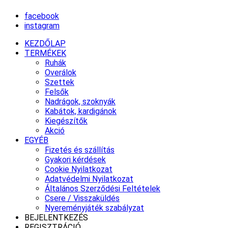
facebook
instagram
KEZDŐLAP
TERMÉKEK
Ruhák
Overálok
Szettek
Felsők
Nadrágok, szoknyák
Kabátok, kardigánok
Kiegészítők
Akció
EGYÉB
Fizetés és szállítás
Gyakori kérdések
Cookie Nyilatkozat
Adatvédelmi Nyilatkozat
Általános Szerződési Feltételek
Csere / Visszaküldés
Nyereményjáték szabályzat
BEJELENTKEZÉS
REGISZTRÁCIÓ