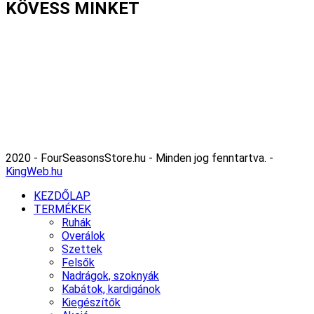
KÖVESS MINKET
2020 - FourSeasonsStore.hu - Minden jog fenntartva. -
KingWeb.hu
KEZDŐLAP
TERMÉKEK
Ruhák
Overálok
Szettek
Felsők
Nadrágok, szoknyák
Kabátok, kardigánok
Kiegészítők