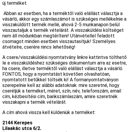
új terméket.
Abban az esetben, ha a terméktől való elállást választja a
vásárló, akkor egy számlaszámot is szükséges mellékelnie a
visszaküldött termék mellé, ahová 2-5 munkanapon belül
visszautaljuk a termék vételárát. A visszaküldési költséget
nem áll módunkban megtéríteni! Utánvétellel feladott
csomagot minden esetben visszautasítjuk! Személyes
átvételre, cserére nincs lehetőség!
A csere/visszaküldési nyomtatvány linkre kattintva tölthető
le a visszaküldéshez szükséges dokumentum arra az esetre,
ha csere, illetve terméktől való elállást választja a vásárló.
FONTOS, hogy a nyomtatást követően olvashatóan,
nyomtatott betűkkel töltsék ki! A formanyomtatványon
szerepelnie kell az alábbi adatoknak: mire szeretné, hogy
cseréljük a terméket, méret, szín, név, telefonszám, email
cím, kézbesítési cím, bankszámlaszám, amire szeretnék
visszakapni a termék vételárát.
A cím ahová vissza kell küldeniük a terméket:
2144 Kerepes
Lilaakác utca 6/2.