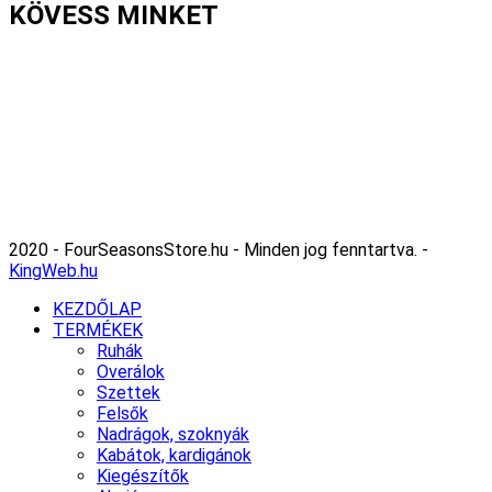
KÖVESS MINKET
2020 - FourSeasonsStore.hu - Minden jog fenntartva. -
KingWeb.hu
KEZDŐLAP
TERMÉKEK
Ruhák
Overálok
Szettek
Felsők
Nadrágok, szoknyák
Kabátok, kardigánok
Kiegészítők