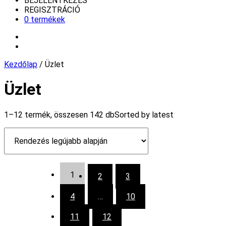
BEJELENTKEZÉS
REGISZTRÁCIÓ
0 termékek
Kezdőlap
/ Üzlet
Üzlet
1–12 termék, összesen 142 db
Sorted by latest
1
2
3
4
…
10
11
12