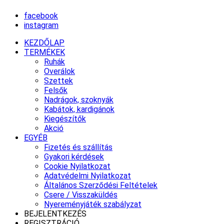
facebook
instagram
KEZDŐLAP
TERMÉKEK
Ruhák
Overálok
Szettek
Felsők
Nadrágok, szoknyák
Kabátok, kardigánok
Kiegészítők
Akció
EGYÉB
Fizetés és szállítás
Gyakori kérdések
Cookie Nyilatkozat
Adatvédelmi Nyilatkozat
Általános Szerződési Feltételek
Csere / Visszaküldés
Nyereményjáték szabályzat
BEJELENTKEZÉS
REGISZTRÁCIÓ