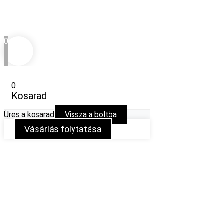
0
0
Kosarad
Üres a kosarad
Vissza a boltba
Vásárlás folytatása