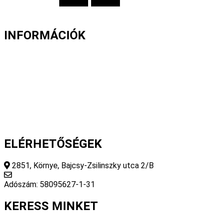
INFORMÁCIÓK
Fizetés és szállítás
Gyakori kérdések
Cookie nyilatkozat
Adatvédelmi nyilatkozat
Általános szerződési feltételek
ELÉRHETŐSÉGEK
2851, Környe, Bajcsy-Zsilinszky utca 2/B
info@fourseasonsstore.hu
Adószám: 58095627-1-31
KERESS MINKET