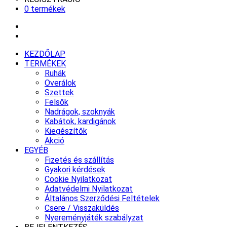
0 termékek
KEZDŐLAP
TERMÉKEK
Ruhák
Overálok
Szettek
Felsők
Nadrágok, szoknyák
Kabátok, kardigánok
Kiegészítők
Akció
EGYÉB
Fizetés és szállítás
Gyakori kérdések
Cookie Nyilatkozat
Adatvédelmi Nyilatkozat
Általános Szerződési Feltételek
Csere / Visszaküldés
Nyereményjáték szabályzat