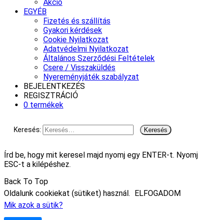
Akció
EGYÉB
Fizetés és szállítás
Gyakori kérdések
Cookie Nyilatkozat
Adatvédelmi Nyilatkozat
Általános Szerződési Feltételek
Csere / Visszaküldés
Nyereményjáték szabályzat
BEJELENTKEZÉS
REGISZTRÁCIÓ
0 termékek
Keresés:
Írd be, hogy mit keresel majd nyomj egy ENTER-t. Nyomj
ESC-t a kilépéshez.
Back To Top
Oldalunk cookiekat (sütiket) használ.
ELFOGADOM
Mik azok a sütik?