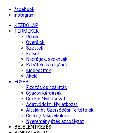
facebook
instagram
KEZDŐLAP
TERMÉKEK
Ruhák
Overálok
Szettek
Felsők
Nadrágok, szoknyák
Kabátok, kardigánok
Kiegészítők
Akció
EGYÉB
Fizetés és szállítás
Gyakori kérdések
Cookie Nyilatkozat
Adatvédelmi Nyilatkozat
Általános Szerződési Feltételek
Csere / Visszaküldés
Nyereményjáték szabályzat
BEJELENTKEZÉS
REGISZTRÁCIÓ