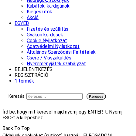
Nadrágok, szoknyák
Kabátok, kardigánok
Kiegészítők
Akció
EGYÉB
Fizetés és szállítás
Gyakori kérdések
Cookie Nyilatkozat
Adatvédelmi Nyilatkozat
Általános Szerződési Feltételek
Csere / Visszaküldés
Nyereményjáték szabályzat
BEJELENTKEZÉS
REGISZTRÁCIÓ
1 termék
Keresés:
Írd be, hogy mit keresel majd nyomj egy ENTER-t. Nyomj
ESC-t a kilépéshez.
Back To Top
Oldalunk cookiekat (sütiket) használ.
ELFOGADOM