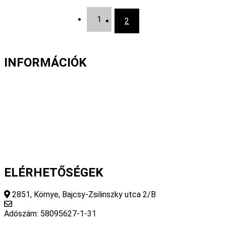
1
2
INFORMÁCIÓK
Fizetés és szállítás
Gyakori kérdések
Cookie nyilatkozat
Adatvédelmi nyilatkozat
Általános szerződési feltételek
ELÉRHETŐSÉGEK
2851, Környe, Bajcsy-Zsilinszky utca 2/B
info@fourseasonsstore.hu
Adószám: 58095627-1-31