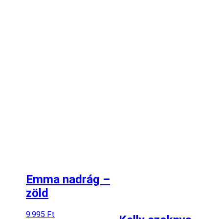
Emma nadrág –
zöld
9.995
Ft