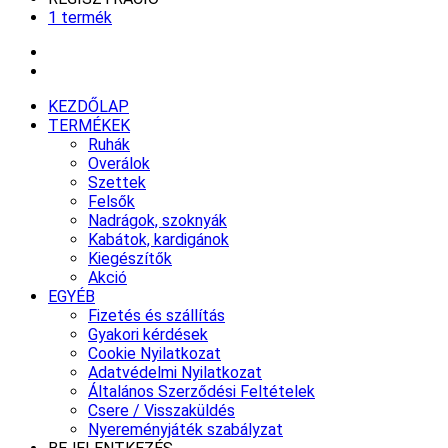
1 termék
KEZDŐLAP
TERMÉKEK
Ruhák
Overálok
Szettek
Felsők
Nadrágok, szoknyák
Kabátok, kardigánok
Kiegészítők
Akció
EGYÉB
Fizetés és szállítás
Gyakori kérdések
Cookie Nyilatkozat
Adatvédelmi Nyilatkozat
Általános Szerződési Feltételek
Csere / Visszaküldés
Nyereményjáték szabályzat